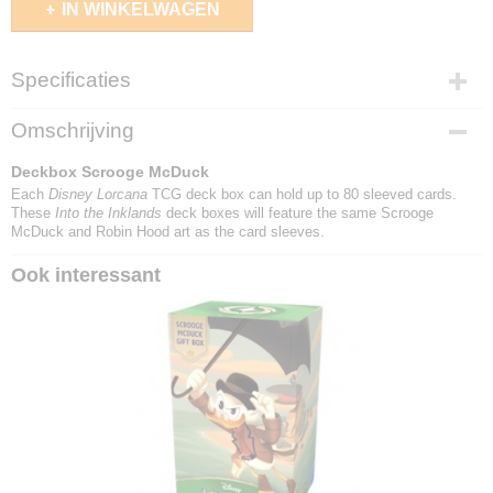
IN WINKELWAGEN
Specificaties
EAN code
Omschrijving
4050368983015
Deckbox Scrooge McDuck
Each
Disney Lorcana
TCG deck box can hold up to 80 sleeved cards.
These
Into the Inklands
deck boxes will feature the same Scrooge
McDuck and Robin Hood art as the card sleeves.
Ook interessant