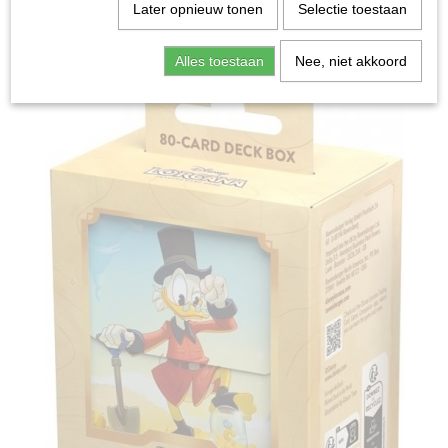
Home
>
Ruilkaarten
>
Disney Lorcana
>
Scrooge
Later opnieuw tonen
Selectie toestaan
McDuck Deckbox - Disney Lorcana TCG
Alles toestaan
Nee, niet akkoord