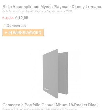
Belle Accomplished Mystic Playmat - Disney Lorcana
TCG
Belle Accomplished Mystic Playmat - Disney Lorcana TCG
€ 12,95
€ 19,95
✓
Op voorraad
IN WINKELWAGEN
Gamegenic Portfolio Casual Album 18-Pocket Black
Gamegenic Portfolio Casual Album 18-Pocket Black Dit zwarte…