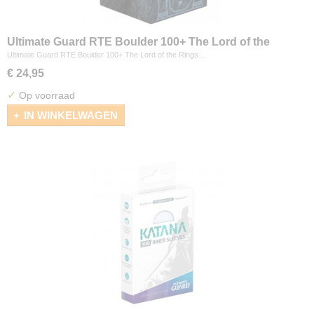
Ultimate Guard RTE Boulder 100+ The Lord of the
Rings "Places of Middle-earth" - Mines of Moria
Ultimate Guard RTE Boulder 100+ The Lord of the Rings…
€ 24,95
✓
Op voorraad
IN WINKELWAGEN