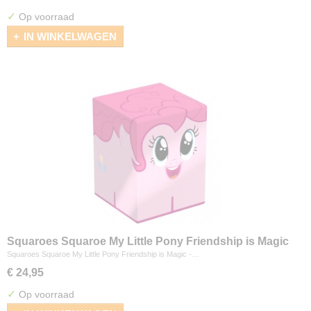
✓
Op voorraad
IN WINKELWAGEN
Squaroes Squaroe My Little Pony Friendship is Magic
- Pinkamena Pie
Squaroes Squaroe My Little Pony Friendship is Magic -…
€ 24,95
✓
Op voorraad