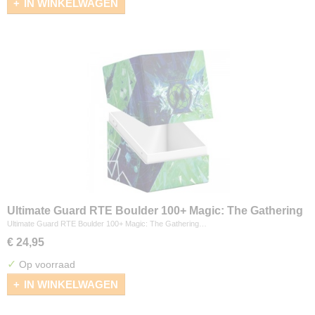
IN WINKELWAGEN
Ultimate Guard RTE Boulder 100+ Magic: The Gathering
"Secrets of Strixhaven" - Quandrix
Ultimate Guard RTE Boulder 100+ Magic: The Gathering…
€ 24,95
✓
Op voorraad
IN WINKELWAGEN