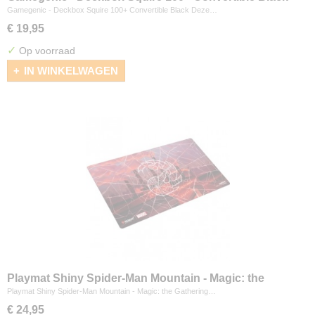
Gamegenic - Deckbox Squire 100+ Convertible Black Deze…
€ 19,95
✓
Op voorraad
IN WINKELWAGEN
Playmat Shiny Spider-Man Mountain - Magic: the
Gathering
Playmat Shiny Spider-Man Mountain - Magic: the Gathering…
€ 24,95