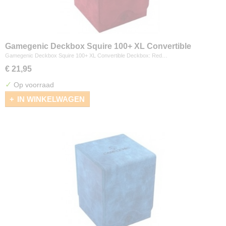
Gamegenic Deckbox Squire 100+ XL Convertible
Deckbox: Red
Gamegenic Deckbox Squire 100+ XL Convertible Deckbox: Red…
€ 21,95
✓
Op voorraad
IN WINKELWAGEN