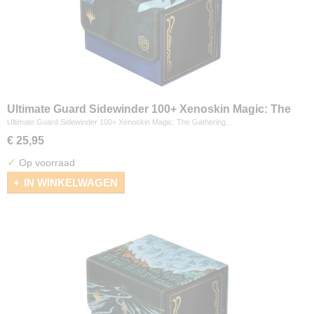
Ultimate Guard Sidewinder 100+ Xenoskin Magic: The
Gathering "Secrets of Strixhaven" - Pongify
Ultimate Guard Sidewinder 100+ Xenoskin Magic: The Gathering…
€ 25,95
✓
Op voorraad
IN WINKELWAGEN