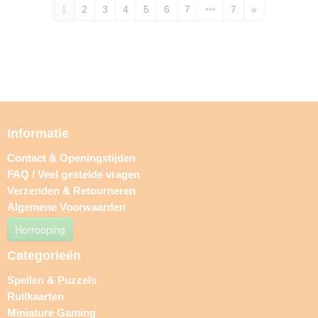
1
2
3
4
5
6
7
•••
7
»
Informatie
Contact & Openingstijden
FAQ / Veel gestelde vragen
Verzenden & Retourneren
Algemene Voorwaarden
Herroeping
Categorieën
Spellen & Puzzels
Ruilkaarten
Miniature Gaming