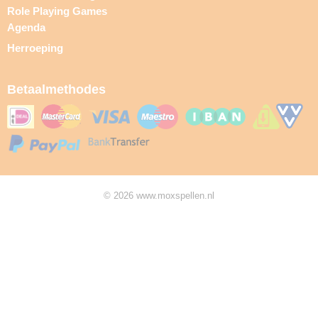
Role Playing Games
Agenda
Herroeping
Betaalmethodes
© 2026 www.moxspellen.nl