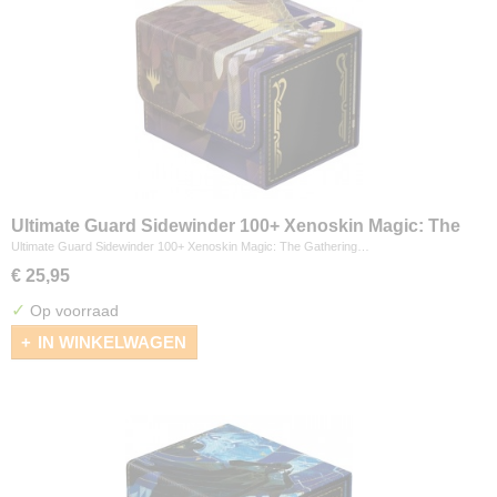
Ultimate Guard Sidewinder 100+ Xenoskin Magic: The
Gathering "Secrets of Strixhaven" - Akroma's Will
Ultimate Guard Sidewinder 100+ Xenoskin Magic: The Gathering…
€ 25,95
✓
Op voorraad
IN WINKELWAGEN