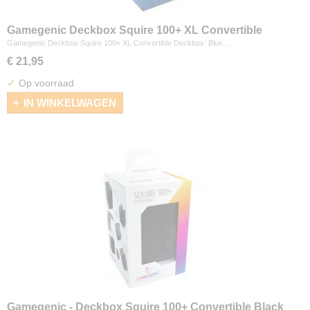
Gamegenic Deckbox Squire 100+ XL Convertible
Deckbox: Blue
Gamegenic Deckbox Squire 100+ XL Convertible Deckbox: Blue…
€ 21,95
✓
Op voorraad
IN WINKELWAGEN
Gamegenic - Deckbox Squire 100+ Convertible Black