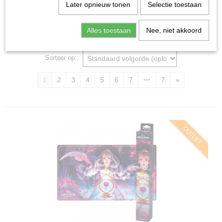
Home
>
Ruilkaarten
>
Accessoires
Later opnieuw tonen
Selectie toestaan
Accessoires
Alles toestaan
Nee, niet akkoord
Sorteer op:
1
2
3
4
5
6
7
•••
7
»
OUTLET