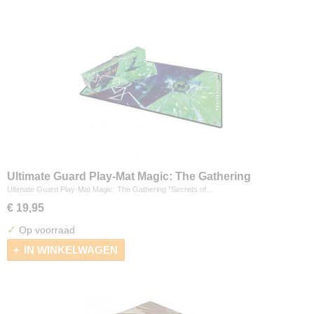
Ultimate Guard Play-Mat Magic: The Gathering
"Secrets of Strixhaven" - Quandrix
Ultimate Guard Play-Mat Magic: The Gathering "Secrets of…
€ 19,95
✓
Op voorraad
IN WINKELWAGEN