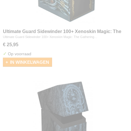
Ultimate Guard Sidewinder 100+ Xenoskin Magic: The
Gathering "Secrets of Strixhaven" - Cyclonic Rift
Ultimate Guard Sidewinder 100+ Xenoskin Magic: The Gathering…
€ 25,95
✓
Op voorraad
IN WINKELWAGEN