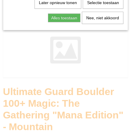
Home
>
Ruilkaarten
>
Accessoires
>
Ultimate Guard
Later opnieuw tonen
Selectie toestaan
Boulder 100+ Magic: The Gathering "Mana Edition" -
Mountain
Alles toestaan
Nee, niet akkoord
Ultimate Guard Boulder
100+ Magic: The
Gathering "Mana Edition"
- Mountain