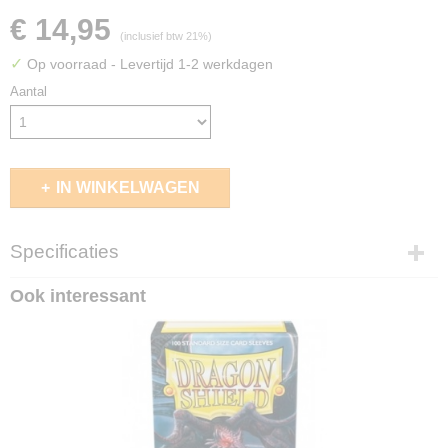
€ 14,95
(inclusief btw 21%)
✓
Op voorraad
- Levertijd 1-2 werkdagen
Aantal
IN WINKELWAGEN
Specificaties
EAN code
Ook interessant
4056133040303