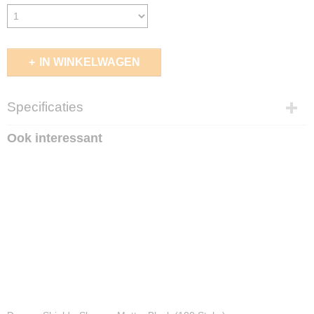
IN WINKELWAGEN
Specificaties
EAN code
Ook interessant
4056133006125