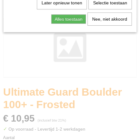
Home
>
Ruilkaarten
>
Accessoires
>
Ultimate Guard
Later opnieuw tonen
Selectie toestaan
Boulder 100+ - Frosted
Alles toestaan
Nee, niet akkoord
Ultimate Guard Boulder
100+ - Frosted
€ 10,95
(inclusief btw 21%)
✓
Op voorraad
- Levertijd 1-2 werkdagen
Aantal