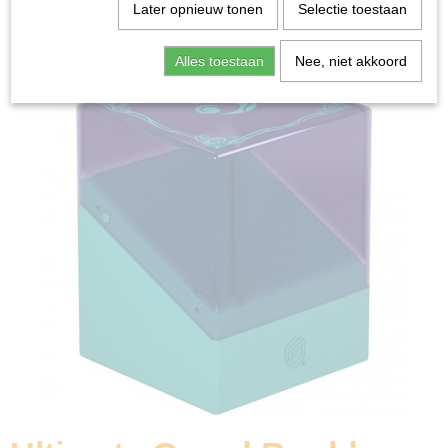
Home
>
Ruilkaarten
>
Accessoires
>
Ultimate Guard
Later opnieuw tonen
Selectie toestaan
Boulder 100+ Lorwyn Eclipsed - Faeries
Alles toestaan
Nee, niet akkoord