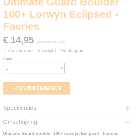
Ultimate Guard Boulder
100+ Lorwyn Eclipsed -
Faeries
€ 14,95
(inclusief btw 21%)
✓
Op voorraad
- Levertijd 1-2 werkdagen
Aantal
IN WINKELWAGEN
Specificaties
EAN code
Omschrijving
4056133046688
Ultimate Guard Boulder 100+ Lorwyn Eclipsed - Faeries