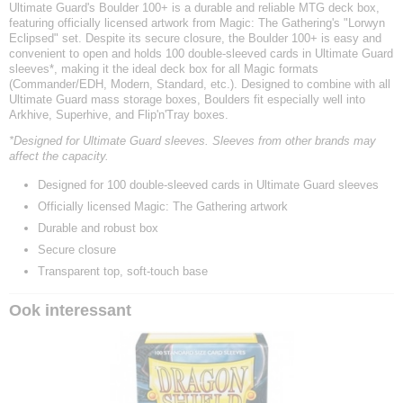
Ultimate Guard's Boulder 100+ is a durable and reliable MTG deck box,
featuring officially licensed artwork from Magic: The Gathering's "Lorwyn
Eclipsed" set. Despite its secure closure, the Boulder 100+ is easy and
convenient to open and holds 100 double-sleeved cards in Ultimate Guard
sleeves*, making it the ideal deck box for all Magic formats
(Commander/EDH, Modern, Standard, etc.). Designed to combine with all
Ultimate Guard mass storage boxes, Boulders fit especially well into
Arkhive, Superhive, and Flip'n'Tray boxes.
*Designed for Ultimate Guard sleeves. Sleeves from other brands may
affect the capacity.
Designed for 100 double-sleeved cards in Ultimate Guard sleeves
Officially licensed Magic: The Gathering artwork
Durable and robust box
Secure closure
Transparent top, soft-touch base
Ook interessant