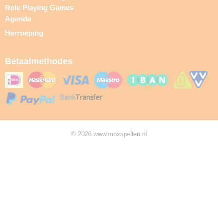
Role Playing Games
Agenda
Herroeping
Betaalmethodes
© 2026 www.moxspellen.nl