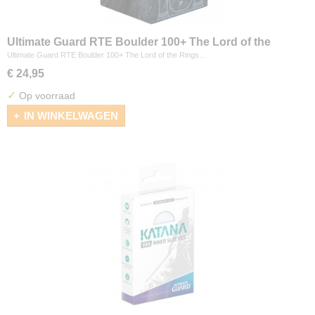
Ultimate Guard RTE Boulder 100+ The Lord of the
Rings "Places of Middle-earth" - Mines of Moria
Ultimate Guard RTE Boulder 100+ The Lord of the Rings…
€ 24,95
✓
Op voorraad
IN WINKELWAGEN