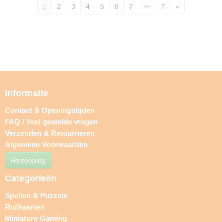
1
2
3
4
5
6
7
•••
7
»
Informatie
Contact & Openingstijden
FAQ / Veel gestelde vragen
Verzenden & Retourneren
Algemene Voorwaarden
Herroeping
Categorieën
Spellen & Puzzels
Ruilkaarten
Miniature Gaming