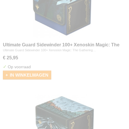
Ultimate Guard Sidewinder 100+ Xenoskin Magic: The
Gathering "Secrets of Strixhaven" - Pongify
Ultimate Guard Sidewinder 100+ Xenoskin Magic: The Gathering…
€ 25,95
✓
Op voorraad
IN WINKELWAGEN