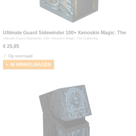
Ultimate Guard Sidewinder 100+ Xenoskin Magic: The
Gathering "Secrets of Strixhaven" - Cyclonic Rift
Ultimate Guard Sidewinder 100+ Xenoskin Magic: The Gathering…
€ 25,95
✓
Op voorraad
IN WINKELWAGEN