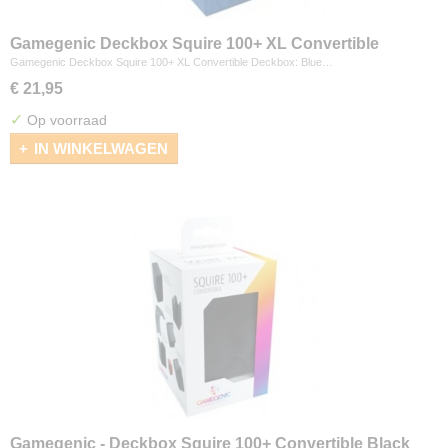
Gamegenic Deckbox Squire 100+ XL Convertible
Deckbox: Blue
Gamegenic Deckbox Squire 100+ XL Convertible Deckbox: Blue…
€ 21,95
✓
Op voorraad
IN WINKELWAGEN
Gamegenic - Deckbox Squire 100+ Convertible Black