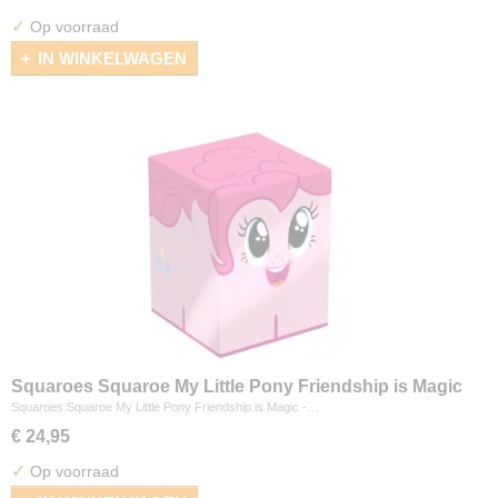
✓
Op voorraad
IN WINKELWAGEN
Squaroes Squaroe My Little Pony Friendship is Magic
- Pinkamena Pie
Squaroes Squaroe My Little Pony Friendship is Magic -…
€ 24,95
✓
Op voorraad