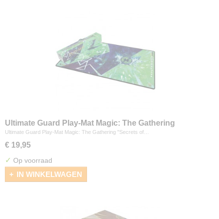
Ultimate Guard Play-Mat Magic: The Gathering
"Secrets of Strixhaven" - Quandrix
Ultimate Guard Play-Mat Magic: The Gathering "Secrets of…
€ 19,95
✓
Op voorraad
IN WINKELWAGEN