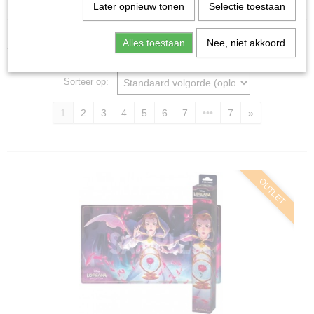
Home
>
Ruilkaarten
>
Accessoires
Later opnieuw tonen
Selectie toestaan
Accessoires
Alles toestaan
Nee, niet akkoord
Sorteer op:
1
2
3
4
5
6
7
•••
7
»
OUTLET