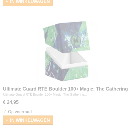
IN WINKELWAGEN
Ultimate Guard RTE Boulder 100+ Magic: The Gathering
"Secrets of Strixhaven" - Quandrix
Ultimate Guard RTE Boulder 100+ Magic: The Gathering…
€ 24,95
✓
Op voorraad
IN WINKELWAGEN