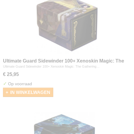
Ultimate Guard Sidewinder 100+ Xenoskin Magic: The
Gathering "Secrets of Strixhaven" - Akroma's Will
Ultimate Guard Sidewinder 100+ Xenoskin Magic: The Gathering…
€ 25,95
✓
Op voorraad
IN WINKELWAGEN