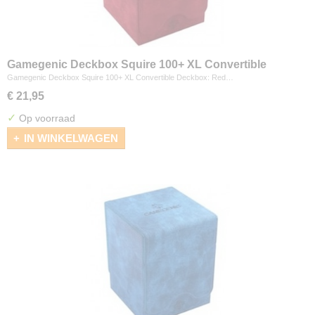
Gamegenic Deckbox Squire 100+ XL Convertible
Deckbox: Red
Gamegenic Deckbox Squire 100+ XL Convertible Deckbox: Red…
€ 21,95
✓
Op voorraad
IN WINKELWAGEN