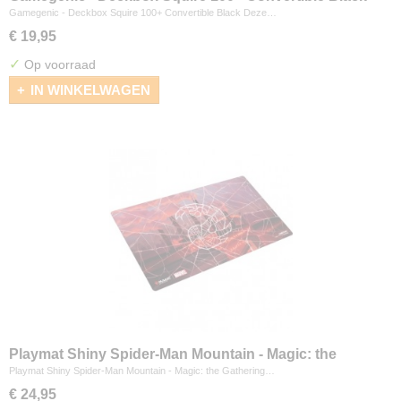
Gamegenic - Deckbox Squire 100+ Convertible Black Deze…
€ 19,95
✓
Op voorraad
IN WINKELWAGEN
Playmat Shiny Spider-Man Mountain - Magic: the
Gathering
Playmat Shiny Spider-Man Mountain - Magic: the Gathering…
€ 24,95