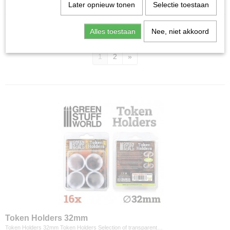
Home
>
Miniature Gaming
>
Green Stuff World
Later opnieuw tonen
Selectie toestaan
Alles toestaan
Nee, niet akkoord
Sorteer op:
1
2
»
Token Holders 32mm
Token Holders 32mm Token Holders Selection of transparent…