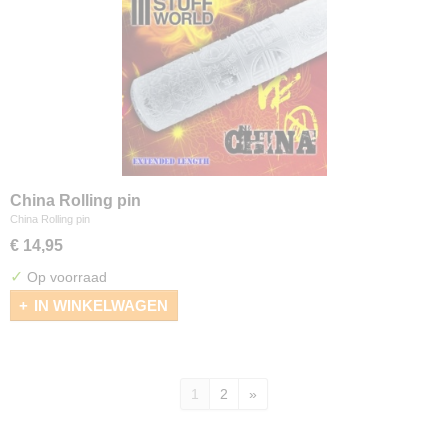
China Rolling pin
China Rolling pin
€ 14,95
✓
Op voorraad
IN WINKELWAGEN
1
2
»