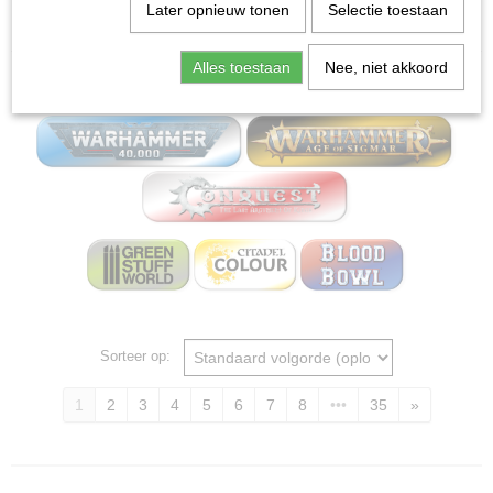
Home
>
Miniature Gaming Board wargames - Mox
Later opnieuw tonen
Selectie toestaan
bordspellen
Alles toestaan
Nee, niet akkoord
Miniature Gaming
Sorteer op:
1
2
3
4
5
6
7
8
•••
35
»