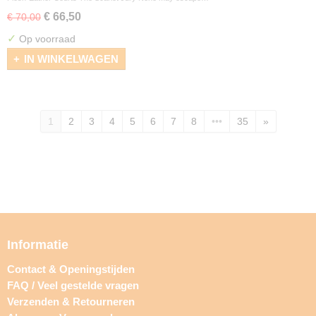
€ 66,50
€ 70,00
✓
Op voorraad
IN WINKELWAGEN
1
2
3
4
5
6
7
8
•••
35
»
Informatie
Contact & Openingstijden
FAQ / Veel gestelde vragen
Verzenden & Retourneren