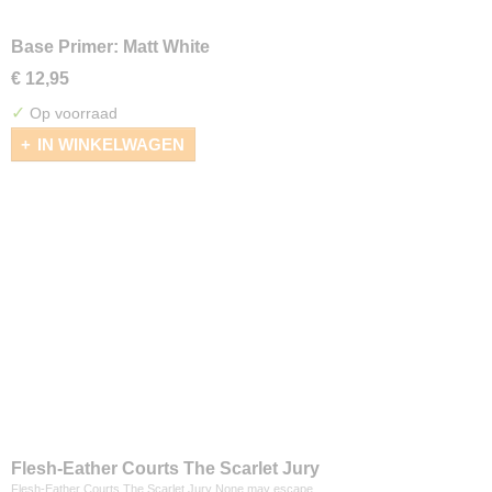
Base Primer: Matt White
€ 12,95
✓
Op voorraad
IN WINKELWAGEN
Flesh-Eather Courts The Scarlet Jury
Flesh-Eather Courts The Scarlet Jury None may escape…