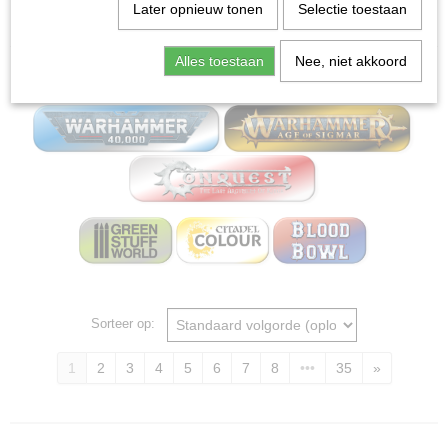
Home
>
Miniature Gaming Board wargames - Mox
Later opnieuw tonen
Selectie toestaan
bordspellen
Alles toestaan
Nee, niet akkoord
Miniature Gaming
Sorteer op:
1
2
3
4
5
6
7
8
•••
35
»