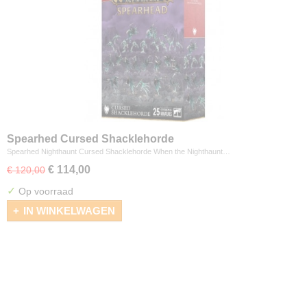
Spearhed Cursed Shacklehorde
Spearhed Nighthaunt Cursed Shacklehorde When the Nighthaunt…
€ 114,00
€ 120,00
✓
Op voorraad
IN WINKELWAGEN