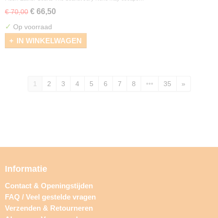
€ 66,50
€ 70,00
✓
Op voorraad
IN WINKELWAGEN
1
2
3
4
5
6
7
8
•••
35
»
Informatie
Contact & Openingstijden
FAQ / Veel gestelde vragen
Verzenden & Retourneren