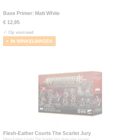
Base Primer: Matt White
€ 12,95
✓
Op voorraad
IN WINKELWAGEN
Flesh-Eather Courts The Scarlet Jury
Flesh-Eather Courts The Scarlet Jury None may escape…