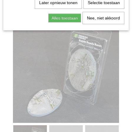
Home
>
Miniature Gaming
>
Oval Bases 105mm (1) -
Later opnieuw tonen
Selectie toestaan
Urban Warfare
Alles toestaan
Nee, niet akkoord