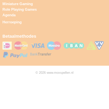
Miniature Gaming
Role Playing Games
Agenda
Herroeping
Betaalmethodes
© 2026 www.moxspellen.nl