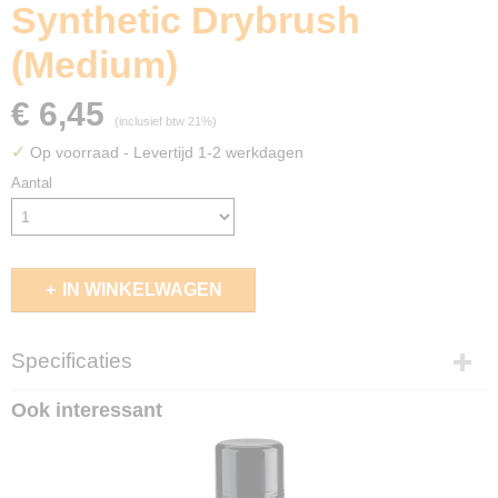
Synthetic Drybrush
(Medium)
€ 6,45
(inclusief btw 21%)
✓
Op voorraad
- Levertijd 1-2 werkdagen
Aantal
IN WINKELWAGEN
Specificaties
EAN code
Ook interessant
5011921248049