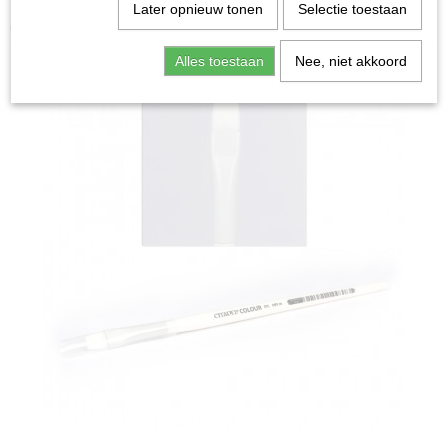
Home
>
Miniature Gaming
>
Synthetic Drybrush
Later opnieuw tonen
Selectie toestaan
(Medium)
Alles toestaan
Nee, niet akkoord