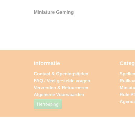
Miniature Gaming
Informatie
Categ
Contact & Openingstijden
Spelle
FAQ / Veel gestelde vragen
Ruilkaa
Verzenden & Retourneren
Miniat
Algemene Voorwaarden
Role P
Agend
Herroeping