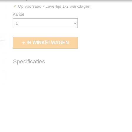
✓
Op voorraad
- Levertijd 1-2 werkdagen
Aantal
IN WINKELWAGEN
Specificaties
EAN code
5011921104710