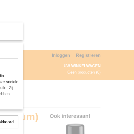
Inloggen
Registreren
UW WINKELWAGEN
Geen producten
(0)
ia-
nze sociale
NDA
ikt. Zij
hebben
(Medium)
Ook interessant
akkoord