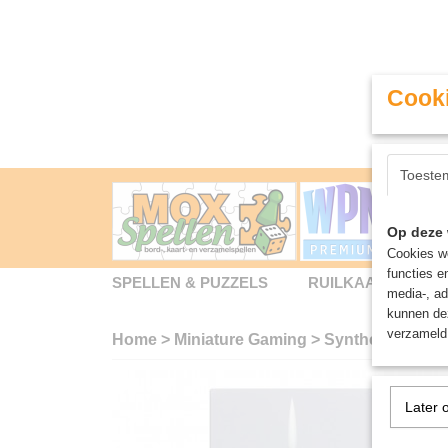
Cooki
Toeste
Op deze 
Cookies wo
functies e
SPELLEN & PUZZELS
RUILKAARTEN
media-, ad
kunnen dez
verzameld 
Home
>
Miniature Gaming
>
Synthetic Shad
Later 