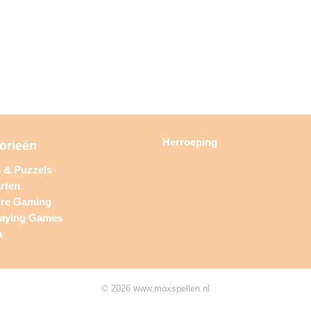
Herroeping
orieën
n & Puzzels
rten
ure Gaming
laying Games
a
© 2026 www.moxspellen.nl