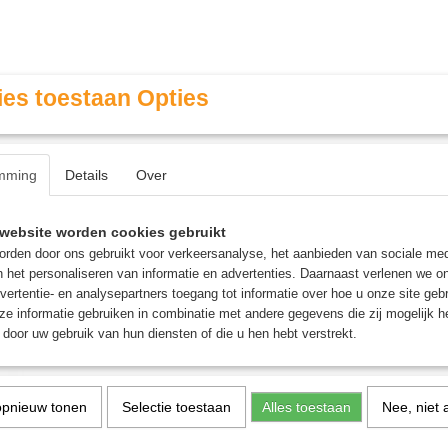
es toestaan Opties
mming
Details
Over
Contact & Openingstijden
FAQ / Veel gestelde vragen
website worden cookies gebruikt
rden door ons gebruikt voor verkeersanalyse, het aanbieden van sociale med
n het personaliseren van informatie en advertenties. Daarnaast verlenen we o
MINIATURE GAMING
ROLE PLAYING GAMES
AGE
vertentie- en analysepartners toegang tot informatie over hoe u onze site gebru
e informatie gebruiken in combinatie met andere gegevens die zij mogelijk 
door uw gebruik van hun diensten of die u hen hebt verstrekt.
e Brush (Medium)
Synthetic Shade Brush 
opnieuw tonen
Selectie toestaan
Alles toestaan
Nee, niet 
€ 6,50
(inclusief btw 21%)