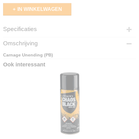
IN WINKELWAGEN
Specificaties
EAN code
Omschrijving
9781836092964
Carnage Unending (PB)
Ook interessant