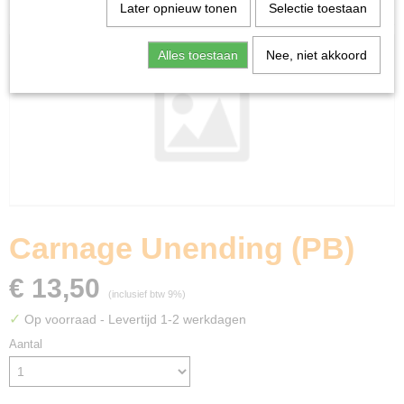
Home
>
Miniature Gaming
>
Carnage Unending (PB)
Later opnieuw tonen
Selectie toestaan
Alles toestaan
Nee, niet akkoord
Carnage Unending (PB)
€ 13,50
(inclusief btw 9%)
✓
Op voorraad
- Levertijd 1-2 werkdagen
Aantal