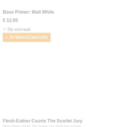
Base Primer: Matt White
€ 12,95
✓
Op voorraad
IN WINKELWAGEN
Flesh-Eather Courts The Scarlet Jury
Flesh-Eather Courts The Scarlet Jury None may escape…