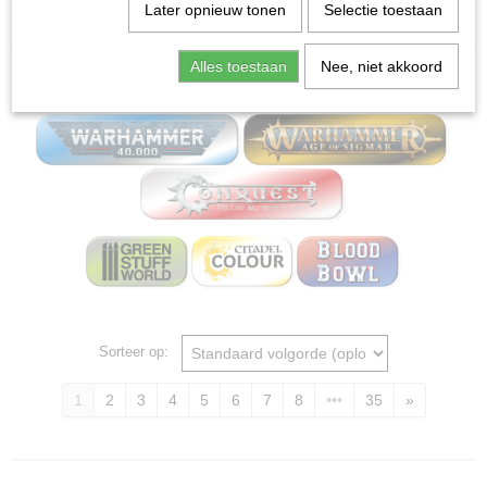
Home
>
Miniature Gaming Board wargames - Mox
Later opnieuw tonen
Selectie toestaan
bordspellen
Alles toestaan
Nee, niet akkoord
Miniature Gaming
Sorteer op:
1
2
3
4
5
6
7
8
•••
35
»