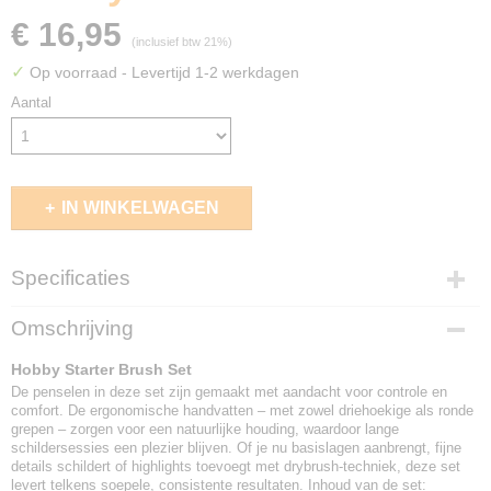
€ 16,95
(inclusief btw 21%)
✓
Op voorraad
- Levertijd 1-2 werkdagen
Aantal
IN WINKELWAGEN
Specificaties
EAN code
Omschrijving
5713799506701
Hobby Starter Brush Set
De penselen in deze set zijn gemaakt met aandacht voor controle en
comfort. De ergonomische handvatten – met zowel driehoekige als ronde
grepen – zorgen voor een natuurlijke houding, waardoor lange
schildersessies een plezier blijven. Of je nu basislagen aanbrengt, fijne
details schildert of highlights toevoegt met drybrush-techniek, deze set
levert telkens soepele, consistente resultaten. Inhoud van de set: