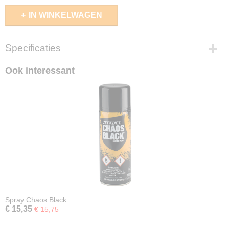
IN WINKELWAGEN
Specificaties
EAN code
Ook interessant
5011921200344
Spray Chaos Black
€ 15,35
€ 15,75