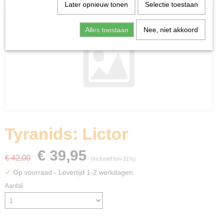
Home
>
Miniature Gaming
>
Tyranids: Lictor
Later opnieuw tonen
Selectie toestaan
Alles toestaan
Nee, niet akkoord
Tyranids: Lictor
€ 39,95
€ 42,00
(inclusief btw 21%)
✓
Op voorraad
- Levertijd 1-2 werkdagen
Aantal