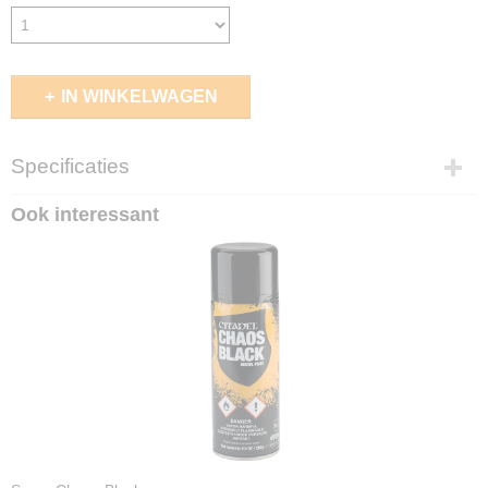
IN WINKELWAGEN
Specificaties
EAN code
Ook interessant
5713799806009