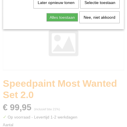
Home
>
Miniature Gaming
>
Speedpaint Most Wanted
Later opnieuw tonen
Selectie toestaan
Set 2.0
Alles toestaan
Nee, niet akkoord
Speedpaint Most Wanted
Set 2.0
€ 99,95
(inclusief btw 21%)
✓
Op voorraad
- Levertijd 1-2 werkdagen
Aantal