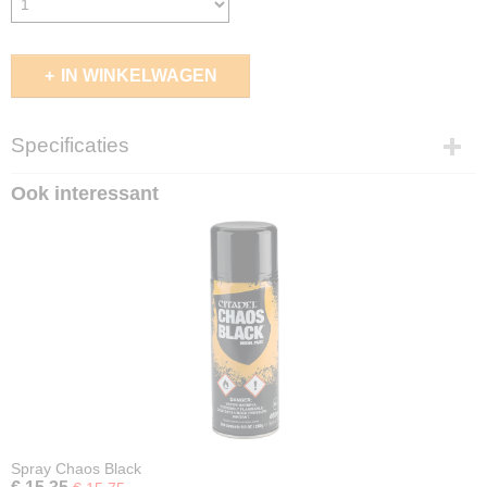
IN WINKELWAGEN
Specificaties
EAN code
Ook interessant
5011921142484
Spray Chaos Black