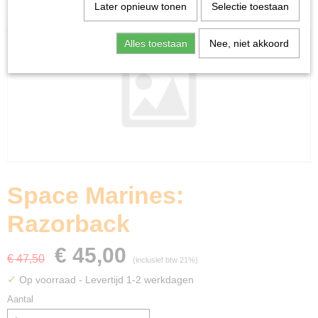
Home
>
Miniature Gaming
>
Space Marines: Razorback
Later opnieuw tonen
Selectie toestaan
Alles toestaan
Nee, niet akkoord
Space Marines:
Razorback
€ 45,00
€ 47,50
(inclusief btw 21%)
✓
Op voorraad
- Levertijd 1-2 werkdagen
Aantal