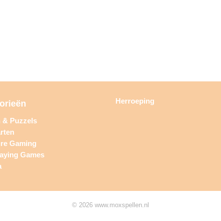
Herroeping
orieën
n & Puzzels
rten
ure Gaming
laying Games
a
© 2026 www.moxspellen.nl