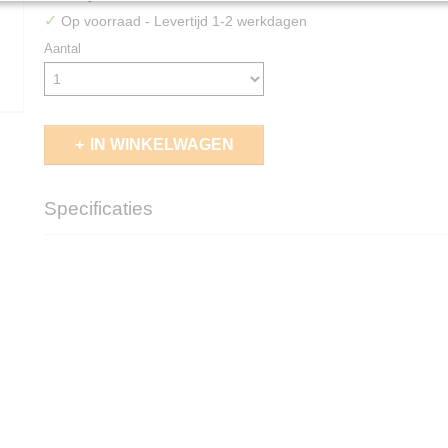
✓
Op voorraad
- Levertijd 1-2 werkdagen
Aantal
IN WINKELWAGEN
Specificaties
EAN code
5713799701502