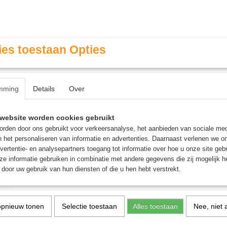
es toestaan Opties
mming
Details
Over
Contact & Openingstijden
FAQ / Veel gestelde vragen
website worden cookies gebruikt
rden door ons gebruikt voor verkeersanalyse, het aanbieden van sociale med
n het personaliseren van informatie en advertenties. Daarnaast verlenen we o
MINIATURE GAMING
ROLE PLAYING GAMES
AGE
vertentie- en analysepartners toegang tot informatie over hoe u onze site gebru
e informatie gebruiken in combinatie met andere gegevens die zij mogelijk 
door uw gebruik van hun diensten of die u hen hebt verstrekt.
rybrush
Hobby Brush: Drybrush
opnieuw tonen
Selectie toestaan
Alles toestaan
Nee, niet 
€ 4,95
(inclusief btw 21%)