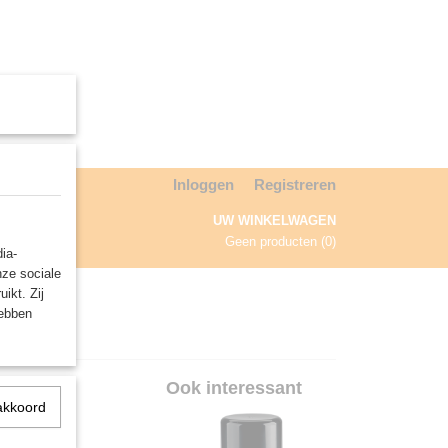
Inloggen
Registreren
UW WINKELWAGEN
Geen producten
(0)
ia-
nze sociale
NDA
ikt. Zij
hebben
Ook interessant
akkoord