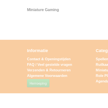
Miniature Gaming
Informatie
Categ
Contact & Openingstijden
Spelle
FAQ / Veel gestelde vragen
Ruilkaa
Verzenden & Retourneren
Miniat
Algemene Voorwaarden
Role P
Agend
Herroeping