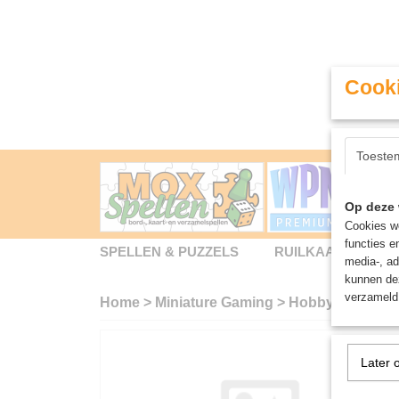
Cooki
Toeste
Op deze 
Cookies wo
functies e
SPELLEN & PUZZELS
RUILKAARTEN
media-, ad
kunnen dez
verzameld 
Home
>
Miniature Gaming
>
Hobby Brush: D
Later 