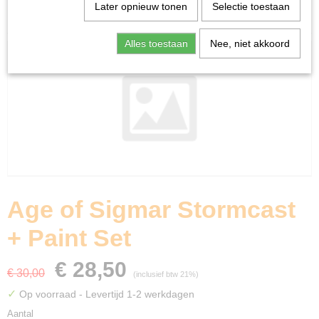
Home
>
Miniature Gaming
>
Age of Sigmar Stormcast +
Later opnieuw tonen
Selectie toestaan
Paint Set
Alles toestaan
Nee, niet akkoord
Age of Sigmar Stormcast
+ Paint Set
€ 28,50
€ 30,00
(inclusief btw 21%)
✓
Op voorraad
- Levertijd 1-2 werkdagen
Aantal