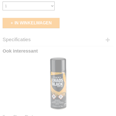
IN WINKELWAGEN
Specificaties
EAN code
Ook interessant
5011921219346