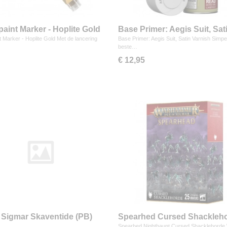
aint Marker - Hoplite Gold
Base Primer: Aegis Suit, Sat
Varnish
 Marker - Hoplite Gold Met de lancering
Base Primer: Aegis Suit, Satin Varnish Simp
beste…
€ 12,95
 Sigmar Skaventide (PB)
Spearhed Cursed Shackleh
Spearhed Nighthaunt Cursed Shacklehorde