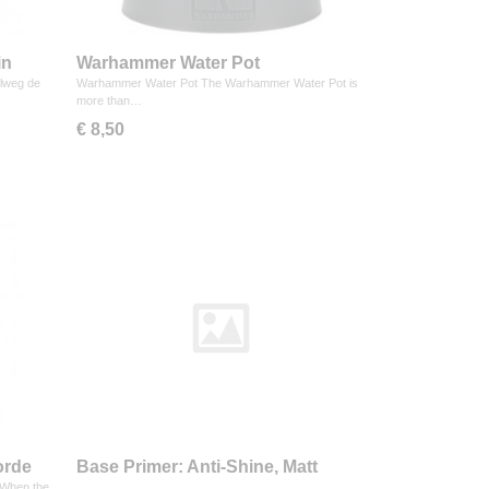
in
Warhammer Water Pot
elweg de
Warhammer Water Pot The Warhammer Water Pot is
more than…
€ 8,50
orde
Base Primer: Anti-Shine, Matt
Varnish
 When the