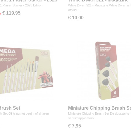
n
1 Player Starter - 2025 Edition
White Dwarf 521 - Magazine White Dwarf is 
official…
€ 119,95
5
€ 10,00
rush Set
Miniature Chipping Brush S
 Set Of je nu net begint of al jaren
Miniature Chipping Brush Set De duurzame
schuimapplicators…
5
€ 7,95