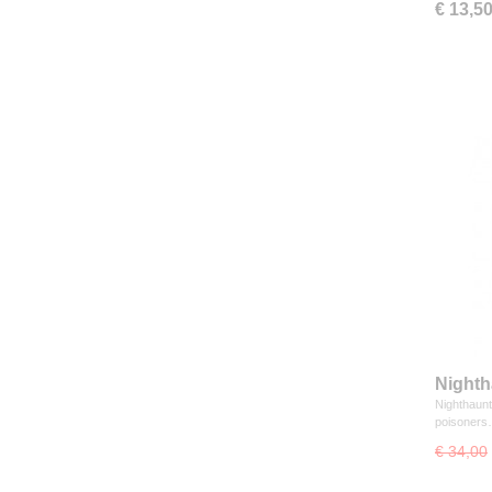
€ 13,5
Nighth
Nighthaunt 
poisoner
€ 34,00