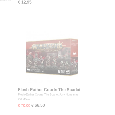
€ 12,95
Flesh-Eather Courts The Scarlet
Jury
Flesh-Eather Courts The Scarlet Jury None may
escape…
€ 66,50
€ 70,00