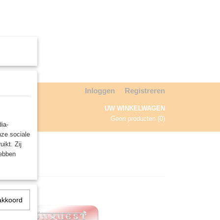
Inloggen
Registreren
UW WINKELWAGEN
Geen producten
(0)
ia-
nze sociale
NDA
ikt. Zij
hebben
akkoord