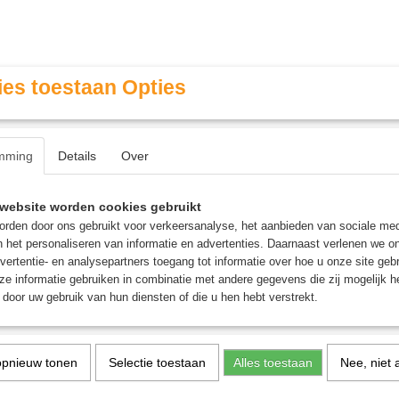
es toestaan Opties
mming
Details
Over
Contact & Openingstijden
FAQ / Veel gestelde vragen
website worden cookies gebruikt
rden door ons gebruikt voor verkeersanalyse, het aanbieden van sociale med
n het personaliseren van informatie en advertenties. Daarnaast verlenen we o
MINIATURE GAMING
ROLE PLAYING GAMES
AGE
vertentie- en analysepartners toegang tot informatie over hoe u onze site gebru
e informatie gebruiken in combinatie met andere gegevens die zij mogelijk 
door uw gebruik van hun diensten of die u hen hebt verstrekt.
 Mox bordspellen
ure Gaming
opnieuw tonen
Selectie toestaan
Alles toestaan
Nee, niet 