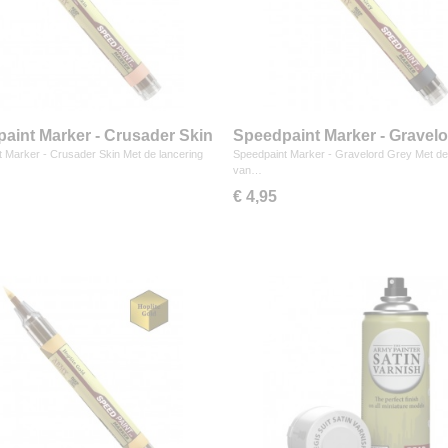
aint Marker - Crusader Skin
Speedpaint Marker - Gravel
Grey
 Marker - Crusader Skin Met de lancering
Speedpaint Marker - Gravelord Grey Met de
van…
€ 4,95