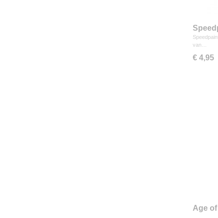
Speedp
Speedpaint
van…
€ 4,95
Age of