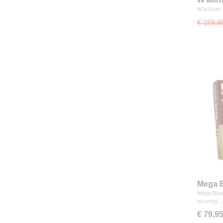
Editio
W'adrhun: 
€ 159,9
Mega B
Mega Brush
ervaring…
€ 79,9