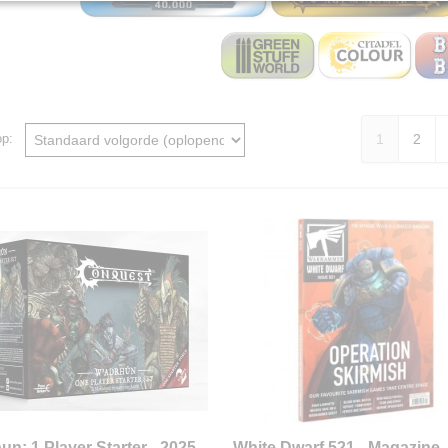
1
2
 op:
un: 1 Player Starter - 2025
White Dwarf 521 - Magazine