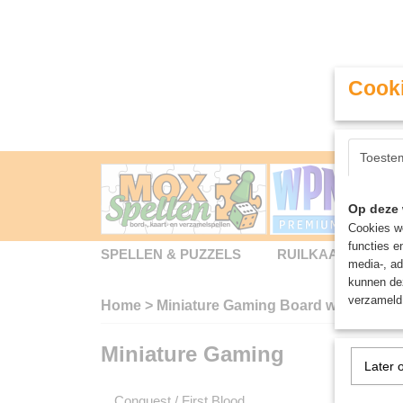
Cooki
Toeste
Op deze 
Cookies wo
functies e
SPELLEN & PUZZELS
RUILKAARTEN
media-, ad
kunnen dez
verzameld 
Home
>
Miniature Gaming Board wargames -
Miniature Gaming
Miniat
Later 
Conquest / First Blood