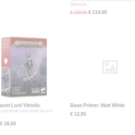
0
Nighthaunt…
€ 114,00
€ 120,00
aunt Lord Vitriolic
Base Primer: Matt White
Lord Vitriolic Lords Vitriolic are arch
€ 12,95
s…
€ 30,50