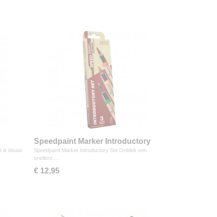
Speedpaint Marker Introductory
Set
is ideaal
Speedpaint Marker Introductory Set Ontdek een
snellere,…
€ 12,95