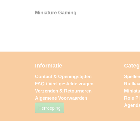
Miniature Gaming
Informatie
Categ
Contact & Openingstijden
Spelle
FAQ / Veel gestelde vragen
Ruilkaa
Verzenden & Retourneren
Miniat
Algemene Voorwaarden
Role P
Agend
Herroeping