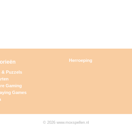
Herroeping
orieën
n & Puzzels
rten
ure Gaming
laying Games
a
© 2026 www.moxspellen.nl