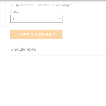
✓
Op voorraad
- Levertijd 1-2 werkdagen
Aantal
IN WINKELWAGEN
Specificaties
EAN code
5011921156986