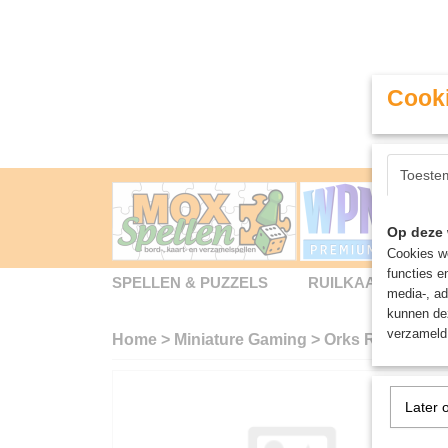
Cooki
Toeste
Op deze 
Cookies wo
functies e
SPELLEN & PUZZELS
RUILKAARTEN
media-, ad
kunnen dez
verzameld 
Home
>
Miniature Gaming
>
Orks Runtherd a
Later 