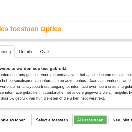
es toestaan Opties
mming
Details
Over
Contact & Openingstijden
FAQ / Veel gestelde vragen
website worden cookies gebruikt
rden door ons gebruikt voor verkeersanalyse, het aanbieden van sociale med
n het personaliseren van informatie en advertenties. Daarnaast verlenen we o
MINIATURE GAMING
ROLE PLAYING GAMES
AGE
vertentie- en analysepartners toegang tot informatie over hoe u onze site gebru
e informatie gebruiken in combinatie met andere gegevens die zij mogelijk 
door uw gebruik van hun diensten of die u hen hebt verstrekt.
nd Gretchin
Orks Runtherd and Gretc
opnieuw tonen
Selectie toestaan
Alles toestaan
Nee, niet 
€ 19,95
€ 21,00
(inclusief btw 21%)