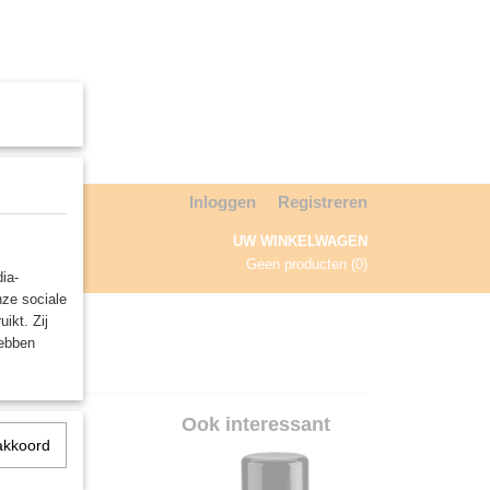
Inloggen
Registreren
UW WINKELWAGEN
Geen producten
(0)
ia-
nze sociale
NDA
ikt. Zij
hebben
hin
Ook interessant
akkoord