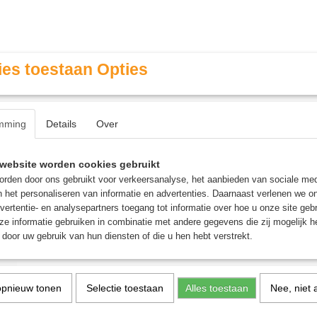
es toestaan Opties
mming
Details
Over
Contact & Openingstijden
FAQ / Veel gestelde vragen
website worden cookies gebruikt
rden door ons gebruikt voor verkeersanalyse, het aanbieden van sociale med
n het personaliseren van informatie en advertenties. Daarnaast verlenen we o
MINIATURE GAMING
ROLE PLAYING GAMES
AGE
vertentie- en analysepartners toegang tot informatie over hoe u onze site gebru
e informatie gebruiken in combinatie met andere gegevens die zij mogelijk 
door uw gebruik van hun diensten of die u hen hebt verstrekt.
Yoroni: Oyabun
opnieuw tonen
Selectie toestaan
Alles toestaan
Nee, niet 
€ 16,50
€ 29,95
(inclusief btw 21%)