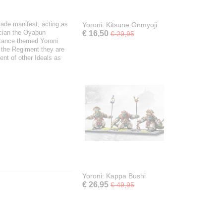
made manifest, acting as
Yoroni: Kitsune Onmyoji
tician the Oyabun
€ 16,50
€ 29,95
stance themed Yoroni
h the Regiment they are
nt of other Ideals as
Yoroni: Kappa Bushi
€ 26,95
€ 49,95