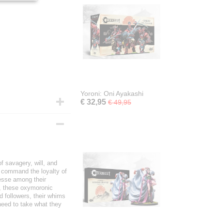
Yoroni: Oni Ayakashi
€ 32,95
€ 49,95
f savagery, will, and
s command the loyalty of
gesse among their
e, these oxymoronic
d followers, their whims
need to take what they