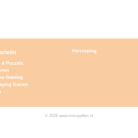
Herroeping
orieën
n & Puzzels
rten
ure Gaming
laying Games
a
© 2026 www.moxspellen.nl