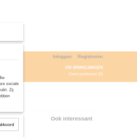
Inloggen
Registreren
UW WINKELWAGEN
Geen producten
(0)
ia-
nze sociale
NDA
ikt. Zij
hebben
Ook interessant
akkoord