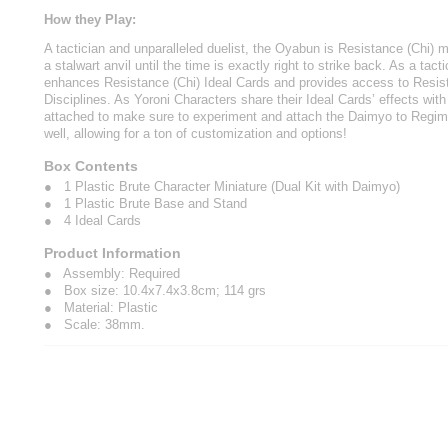
How they Play:
A tactician and unparalleled duelist, the Oyabun is Resistance (Chi) 
a stalwart anvil until the time is exactly right to strike back. As a tac
enhances Resistance (Chi) Ideal Cards and provides access to Resi
Disciplines. As Yoroni Characters share their Ideal Cards’ effects wit
attached to make sure to experiment and attach the Daimyo to Regime
well, allowing for a ton of customization and options!
Box Contents
● 1 Plastic Brute Character Miniature (Dual Kit with Daimyo)
● 1 Plastic Brute Base and Stand
● 4 Ideal Cards
Product Information
● Assembly: Required
● Box size: 10.4x7.4x3.8cm; 114 grs
● Material: Plastic
● Scale: 38mm.