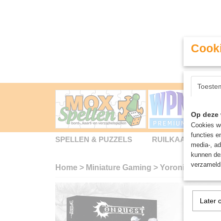
Cooki
Toeste
Op deze 
Cookies wo
functies e
SPELLEN & PUZZELS
RUILKAARTEN
media-, ad
kunnen dez
verzameld 
Home
>
Miniature Gaming
>
Yoroni: Oyabun
Later 