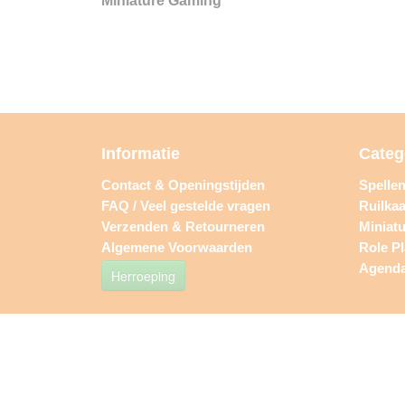
Miniature Gaming
Informatie
Categ
Contact & Openingstijden
Spelle
FAQ / Veel gestelde vragen
Ruilkaa
Verzenden & Retourneren
Miniat
Algemene Voorwaarden
Role P
Agend
Herroeping