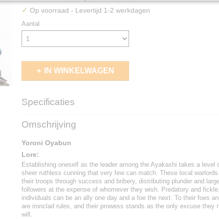
✓
Op voorraad
- Levertijd 1-2 werkdagen
Aantal
IN WINKELWAGEN
Specificaties
EAN code
5213009018708
Omschrijving
Yoroni Oyabun
Lore:
Establishing oneself as the leader among the Ayakashi takes a level o
sheer ruthless cunning that very few can match. These local warlord
their troops through success and bribery, distributing plunder and lar
followers at the expense of whomever they wish. Predatory and fickl
individuals can be an ally one day and a foe the next. To their foes an
are ironclad rules, and their prowess stands as the only excuse they 
will.