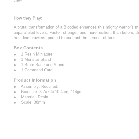
claw.
How they Play:
A brutal transformation of a Blooded enhances this mighty warrior's m
unparalleled levels. Faster, stronger, and more resilient than before, 
front-line brawlers, primed to confront the fiercest of foes.
Box Contents
● 1 Resin Miniature
● 1 Monster Stand
● 1 Brute Base and Stand
● 1 Command Card
Product Information
● Assembly: Required.
● Box size: 3.7x7.4x10.4cm; 114grs
● Material: Resin
● Scale: 38mm