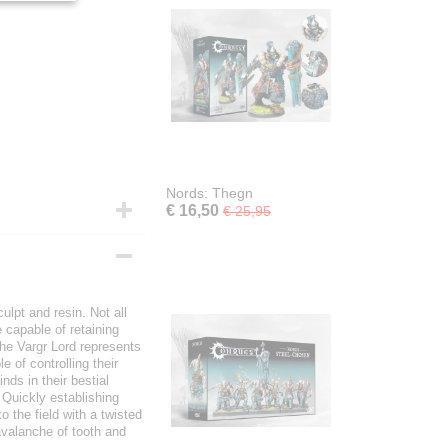
Nords: Thegn
€ 16,50
€ 25,95
ulpt and resin. Not all
 capable of retaining
he Vargr Lord represents
e of controlling their
ds in their bestial
 Quickly establishing
to the field with a twisted
avalanche of tooth and