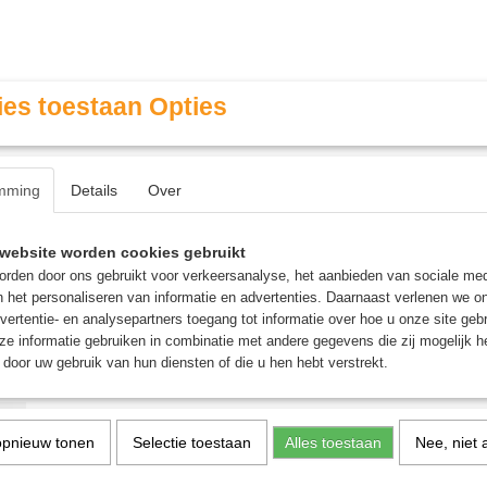
es toestaan Opties
mming
Details
Over
Contact & Openingstijden
FAQ / Veel gestelde vragen
website worden cookies gebruikt
rden door ons gebruikt voor verkeersanalyse, het aanbieden van sociale med
n het personaliseren van informatie en advertenties. Daarnaast verlenen we o
MINIATURE GAMING
ROLE PLAYING GAMES
AGE
vertentie- en analysepartners toegang tot informatie over hoe u onze site gebru
e informatie gebruiken in combinatie met andere gegevens die zij mogelijk 
door uw gebruik van hun diensten of die u hen hebt verstrekt.
t Blood
>
Nords
>
Nords: Vargyr Lord
Nords: Vargyr Lord
opnieuw tonen
Selectie toestaan
Alles toestaan
Nee, niet 
€ 25,95
€ 39,95
(inclusief btw 21%)