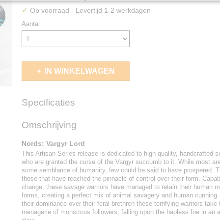
✓
Op voorraad
- Levertijd 1-2 werkdagen
Aantal
IN WINKELWAGEN
Specificaties
EAN code
5213009016193
Omschrijving
Nords: Vargyr Lord
This Artisan Series release is dedicated to high quality, handcrafted sc
who are granted the curse of the Vargyr succumb to it. While most are
some semblance of humanity, few could be said to have prospered. T
those that have reached the pinnacle of control over their form. Capabl
change, these savage warriors have managed to retain their human min
forms, creating a perfect mix of animal savagery and human cunning.
their dominance over their feral brethren these terrifying warriors take 
menagerie of monstrous followers, falling upon the hapless foe in an 