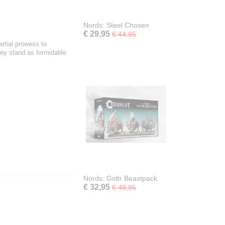
Nords: Steel Chosen
€ 29,95
€ 44,95
artial prowess to
they stand as formidable
Nords: Goltr Beastpack
€ 32,95
€ 49,95