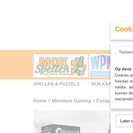
Cooki
Toeste
Op deze 
Cookies wo
functies e
SPELLEN & PUZZELS
RUILKAARTEN
media-, ad
kunnen dez
verzameld 
Home
>
Miniature Gaming
>
Conquest / Firs
Later 