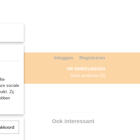
Inloggen
Registreren
UW WINKELWAGEN
Geen producten
(0)
ia-
nze sociale
NDA
ikt. Zij
hebben
Ook interessant
akkoord