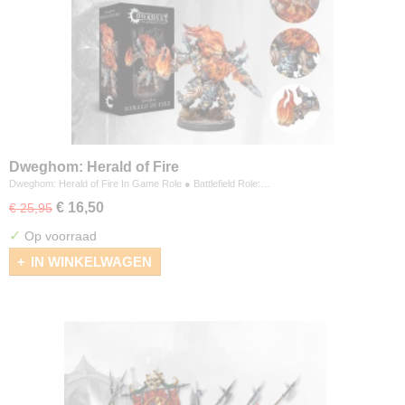
Dweghom: Herald of Fire
Dweghom: Herald of Fire In Game Role ● Battlefield Role:…
€ 16,50
€ 25,95
✓
Op voorraad
IN WINKELWAGEN