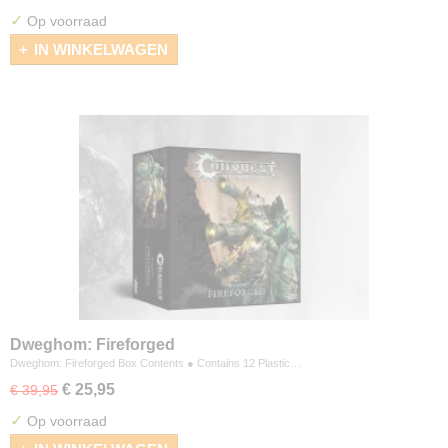
✓
Op voorraad
IN WINKELWAGEN
Dweghom: Fireforged
Dweghom: Fireforged Box Contents ● Contains 12 Plastic…
€ 25,95
€ 39,95
✓
Op voorraad