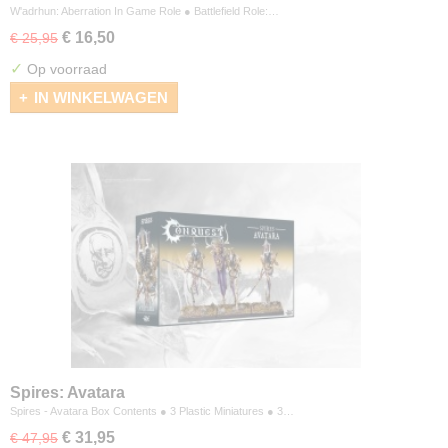
W'adrhun: Aberration In Game Role ● Battlefield Role:…
€ 16,50
€ 25,95
✓
Op voorraad
IN WINKELWAGEN
Spires: Avatara
Spires - Avatara Box Contents ● 3 Plastic Miniatures ● 3…
€ 31,95
€ 47,95