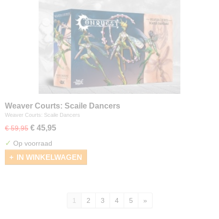
Weaver Courts: Scaile Dancers
Weaver Courts: Scaile Dancers
€ 45,95
€ 59,95
✓
Op voorraad
IN WINKELWAGEN
1
2
3
4
5
»