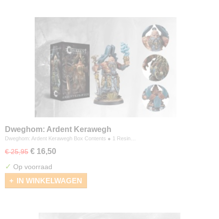
Dweghom: Ardent Kerawegh
Dweghom: Ardent Kerawegh Box Contents ● 1 Resin…
€ 16,50
€ 25,95
✓
Op voorraad
IN WINKELWAGEN