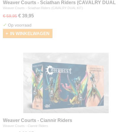
Weaver Courts - Sciathan Riders (CAVALRY DUAL
KIT)
Weaver Courts - Sciathan Riders (CAVALRY DUAL KIT)
€ 39,95
€ 59,95
✓
Op voorraad
IN WINKELWAGEN
Weaver Courts - Ciannir Riders
Weaver Courts - Ciannir Riders