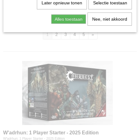
Home
>
Miniature Gaming
>
Conquest / First Blood
Later opnieuw tonen
Selectie toestaan
Alles toestaan
Nee, niet akkoord
Sorteer op:
1
2
3
4
5
»
W'adrhun: 1 Player Starter - 2025 Edition
W'adrhun: 1 Player Starter - 2025 Edition