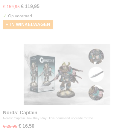
€ 119,95
€ 159,95
✓
Op voorraad
IN WINKELWAGEN
Nords: Captain
Nords: Captain How they Play: This command upgrade for the…
€ 16,50
€ 25,95