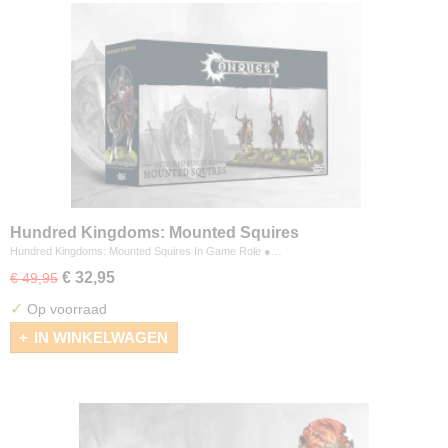
Hundred Kingdoms: Mounted Squires
Hundred Kingdoms: Mounted Squires In Game Role ●…
€ 32,95
€ 49,95
✓
Op voorraad
IN WINKELWAGEN