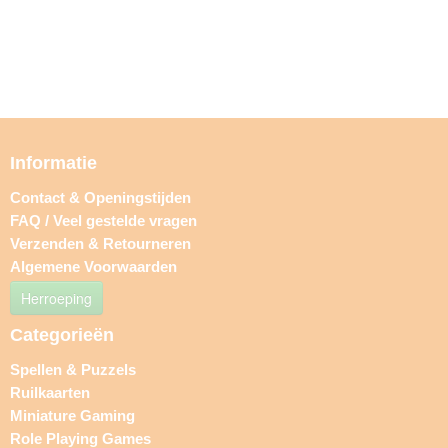
Informatie
Contact & Openingstijden
FAQ / Veel gestelde vragen
Verzenden & Retourneren
Algemene Voorwaarden
Herroeping
Categorieën
Spellen & Puzzels
Ruilkaarten
Miniature Gaming
Role Playing Games