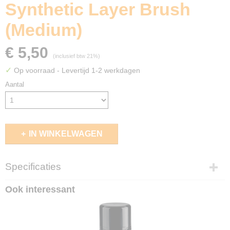
Synthetic Layer Brush
(Medium)
€ 5,50
(inclusief btw 21%)
✓
Op voorraad
- Levertijd 1-2 werkdagen
Aantal
IN WINKELWAGEN
Specificaties
EAN code
Ook interessant
5011921104697