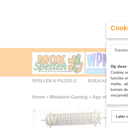
Cooki
Toeste
Op deze 
Cookies wo
functies e
SPELLEN & PUZZELS
RUILKAARTEN
media-, ad
kunnen dez
verzameld 
Home
>
Miniature Gaming
>
Age of Sigmar
>
Later 