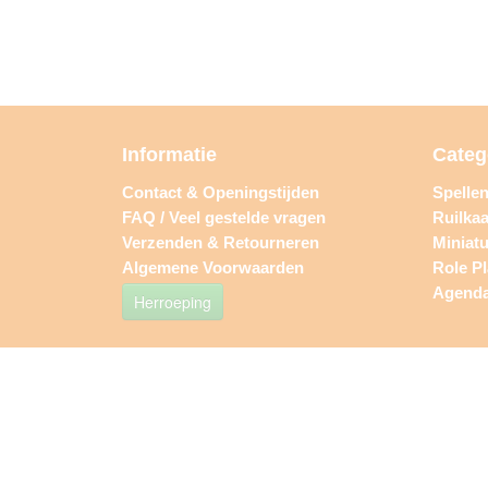
Informatie
Categ
Contact & Openingstijden
Spelle
FAQ / Veel gestelde vragen
Ruilkaa
Verzenden & Retourneren
Miniat
Algemene Voorwaarden
Role P
Agend
Herroeping