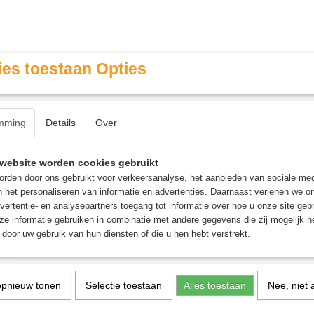
es toestaan Opties
mming
Details
Over
Contact & Openingstijden
FAQ / Veel gestelde vragen
website worden cookies gebruikt
rden door ons gebruikt voor verkeersanalyse, het aanbieden van sociale med
n het personaliseren van informatie en advertenties. Daarnaast verlenen we o
MINIATURE GAMING
ROLE PLAYING GAMES
AGE
vertentie- en analysepartners toegang tot informatie over hoe u onze site gebru
e informatie gebruiken in combinatie met andere gegevens die zij mogelijk 
door uw gebruik van hun diensten of die u hen hebt verstrekt.
Seraphon
>
Seraphon: Lord Kroak
Seraphon: Lord Kroak
opnieuw tonen
Selectie toestaan
Alles toestaan
Nee, niet 
€ 109,50
€ 115,00
(inclusief btw 21%)