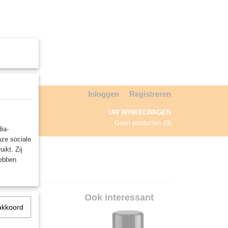
Inloggen
Registreren
UW WINKELWAGEN
Geen producten
(0)
ia-
nze sociale
NDA
ikt. Zij
hebben
Ook interessant
akkoord