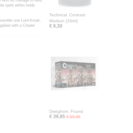
ose who do manage to land
le spirit within holds
Technical: Contrast
ssemble one Lord Kroak,
Medium (24ml)
pplied with a Citadel
€ 6,30
Dweghom: Found
€ 39,95
€ 59,95