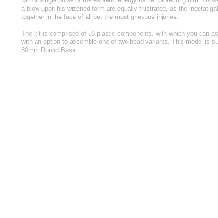
with a single pulse of the esoteric energy barrier protecting him. Th
a blow upon his wizened form are equally frustrated, as the indefatigab
together in the face of all but the most grievous injuries.
The kit is comprised of 56 plastic components, with which you can a
with an option to assemble one of two head variants. This model is su
80mm Round Base.