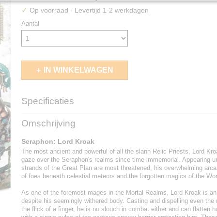
✓
Op voorraad
- Levertijd 1-2 werkdagen
Aantal
IN WINKELWAGEN
Specificaties
EAN code
5011921137817
Omschrijving
Seraphon: Lord Kroak
The most ancient and powerful of all the slann Relic Priests, Lord Kr
gaze over the Seraphon's realms since time immemorial. Appearing 
strands of the Great Plan are most threatened, his overwhelming arc
of foes beneath celestial meteors and the forgotten magics of the Wo
As one of the foremost mages in the Mortal Realms, Lord Kroak is an 
despite his seemingly withered body. Casting and dispelling even the m
the flick of a finger, he is no slouch in combat either and can flatten h