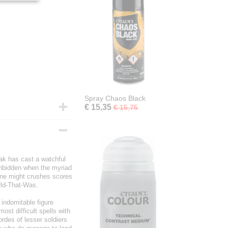
Spray Chaos Black
€ 15,35
€ 15,75
oak has cast a watchful
unbidden when the myriad
ane might crushes scores
rld-That-Was.
indomitable figure
ost difficult spells with
ordes of lesser soldiers