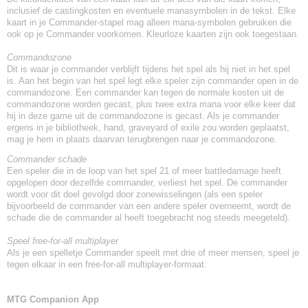
inclusief de castingkosten en eventuele manasymbolen in de tekst. Elke
kaart in je Commander-stapel mag alleen mana-symbolen gebruiken die
ook op je Commander voorkomen. Kleurloze kaarten zijn ook toegestaan.
Commandozone
Dit is waar je commander verblijft tijdens het spel als hij niet in het spel
is. Aan het begin van het spel legt elke speler zijn commander open in de
commandozone. Een commander kan tegen de normale kosten uit de
commandozone worden gecast, plus twee extra mana voor elke keer dat
hij in deze game uit de commandozone is gecast. Als je commander
ergens in je bibliotheek, hand, graveyard of exile zou worden geplaatst,
mag je hem in plaats daarvan terugbrengen naar je commandozone.
Commander schade
Een speler die in de loop van het spel 21 of meer battledamage heeft
opgelopen door dezelfde commander, verliest het spel. De commander
wordt voor dit doel gevolgd door zonewisselingen (als een speler
bijvoorbeeld de commander van een andere speler overneemt, wordt de
schade die de commander al heeft toegebracht nog steeds meegeteld).
Speel free-for-all multiplayer
Als je een spelletje Commander speelt met drie of meer mensen, speel je
tegen elkaar in een free-for-all multiplayer-formaat.
MTG Companion App