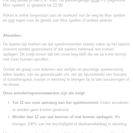
Per dag betaal je hier € 9,- voor. De parkeergarage
onder
P1 (tegenover
Mox spellen) is geopend tot 22:00.
Roken is enkel toegestaan aan de overkant van de weg bij Mox spellen
en
niet
tegen voor de gevels van Mox spellen of andere winkels
Afmelden:
De laatste tijd merken we dat speelmomenten steeds vaker op het laatste
moment worden geannuleerd of dat spelers helemaal niet komen
opdagen. Dit zorgt ervoor dat een stoel leeg blijft die we op korte termijn
niet meer kunnen opvullen.
Omdat we graag voor iedereen een eerlijke en plezierige speelervaring
willen bieden, zijn we genoodzaakt om, net als bijvoorbeeld een huisarts
of fysiotherapeut, kosten in rekening te brengen bij te late annuleringen of
no-shows.
Onze annuleringsvoorwaarden zijn als volgt:
Tot 12 uur voor aanvang van het speelmoment:
Gratis annuleren,
er worden geen kosten gerekend.
Minder dan 12 uur van tevoren of niet komen opdagen:
We
brengen 100% van het inschrijfgeld of deelnamebedrag in rekening.