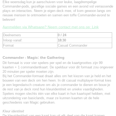
Elke woensdag kun je aanschuiven voor leuke, laagdrempelige
Commander-pods, gezellige sociale games en een avond vol verrassende
plays en interacties. Neem je eigen deck mee, of kom gewoon langs om
nieuwe mensen te ontmoeten en samen een toffe Commander-avond te
beleven!
Aanmelden via Whatsapp? Neem contact met ons op: Link
Deelnemers
0 / 24
Inloop vanaf:
18:30
Format
Casual Commander
Commander - Magic: the Gathering
Dit formaat is voor vier spelers per spel en de kaartgroottes zijn 99
kaarten + 1 commandantkaart. De spelduur voor dit formaat zou ongeveer
20 minuten per speler moeten zijn.
Bij het Commander-formaat draait alles om het kiezen van je held en het
bouwen van een deck om hen heen. In dit casual multiplayer-format kies
je een legendarisch creature om als je commander te dienen en bouw je
de rest van je deck rond hun kleuridentiteit en unieke vaardigheden.
Spelers mogen slechts één van elke kaart in hun kaartspel hebben, met
uitzondering van basiclands, maar ze kunnen kaarten uit de hele
geschiedenis van Magic gebruiken.
Kleur identiteit
De kleuridentiteit van een kaart kan uit elk deel van die kaart komen,