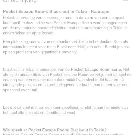
Omschrijving
8720289477288
Pocket Escape Room: Black-out in Tokio - Kaartspel
Beleef de ervaring van een escape room in de vorm van een compact
kaartspel! In deze editie van Pocket Escape Room word je opgeroepen
om de mysterieuze omstandigheden rond een stroomstoring in Tokio te
onderzoeken en op te lossen.
Een plotselinge aanval van een hacker zet Tokio in het donker. Kom als
internationale agent voor team Black onmiddellijk in actie. Bereid je voor
op een probleem van gigantische omvang!
Black-out in Tokio is onderdeel van de
Pocket Escape Room-serie.
Net
als bij de andere titels van Pocket Escape Room beleef je met dit spel de
ervaring van een escape room door middel van slechts 64 kaarten. De
uitdagende puzzels en het achterliggende verhaal staan garant voor een
spannend avontuur!
Let op:
dit spel is maar één keer speelbaar, omdat je aan het einde van
het spel alle puzzels en de uitkomst weet.
Wie speelt er Pocket Escape Room: Black-out in Tokio?