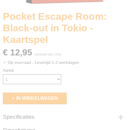
Pocket Escape Room:
Black-out in Tokio -
Kaartspel
€ 12,95
(inclusief btw 21%)
✓
Op voorraad
- Levertijd 1-2 werkdagen
Aantal
IN WINKELWAGEN
Specificaties
EAN code