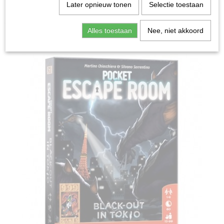
Home
>
Spellen & Puzzels
>
Pocket Escape Room:
Later opnieuw tonen
Selectie toestaan
Black-out in Tokio - Kaartspel
Alles toestaan
Nee, niet akkoord
Bordspellen