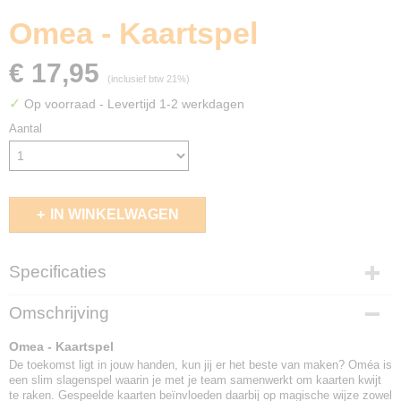
Omea - Kaartspel
€ 17,95
(inclusief btw 21%)
✓
Op voorraad
- Levertijd 1-2 werkdagen
Aantal
IN WINKELWAGEN
Specificaties
EAN code
Omschrijving
8721184284209
Omea - Kaartspel
De toekomst ligt in jouw handen, kun jij er het beste van maken? Oméa is
een slim slagenspel waarin je met je team samenwerkt om kaarten kwijt
te raken. Gespeelde kaarten beïnvloeden daarbij op magische wijze zowel