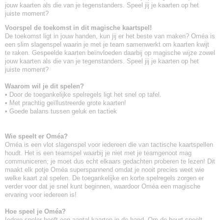
jouw kaarten als die van je tegenstanders. Speel jij je kaarten op het
juiste moment?
Voorspel de toekomst in dit magische kaartspel!
De toekomst ligt in jouw handen, kun jij er het beste van maken? Oméa is
een slim slagenspel waarin je met je team samenwerkt om kaarten kwijt
te raken. Gespeelde kaarten beïnvloeden daarbij op magische wijze zowel
jouw kaarten als die van je tegenstanders. Speel jij je kaarten op het
juiste moment?
Waarom wil je dit spelen?
• Door de toegankelijke spelregels ligt het snel op tafel.
• Met prachtig geïllustreerde grote kaarten!
• Goede balans tussen geluk en tactiek
Wie speelt er Oméa?
Oméa is een vlot slagenspel voor iedereen die van tactische kaartspellen
houdt. Het is een teamspel waarbij je niet met je teamgenoot mag
communiceren; je moet dus echt elkaars gedachten proberen te lezen! Dit
maakt elk potje Oméa superspannend omdat je nooit precies weet wie
welke kaart zal spelen. De toegankelijke en korte spelregels zorgen er
verder voor dat je snel kunt beginnen, waardoor Oméa een magische
ervaring voor iedereen is!
Hoe speel je Oméa?
Iedere speler heeft een aantal kaarten in de hand. Om de beurt speelt