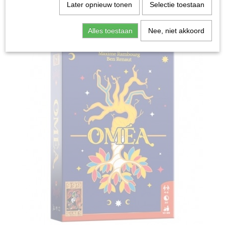
Home
>
Spellen & Puzzels
>
Omea - Kaartspel
Later opnieuw tonen
Selectie toestaan
Bordspellen
Alles toestaan
Nee, niet akkoord