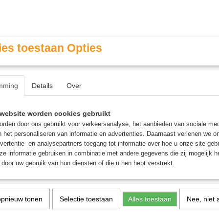
es toestaan Opties
mming
Details
Over
Contact & Openingstijden
FAQ / Veel gestelde vragen
website worden cookies gebruikt
rden door ons gebruikt voor verkeersanalyse, het aanbieden van sociale med
n het personaliseren van informatie en advertenties. Daarnaast verlenen we o
MINIATURE GAMING
ROLE PLAYING GAMES
AGE
vertentie- en analysepartners toegang tot informatie over hoe u onze site gebru
e informatie gebruiken in combinatie met andere gegevens die zij mogelijk 
door uw gebruik van hun diensten of die u hen hebt verstrekt.
r - Kaartspel
opnieuw tonen
Selectie toestaan
Alles toestaan
Nee, niet 
Halli Galli Junior - Kaart