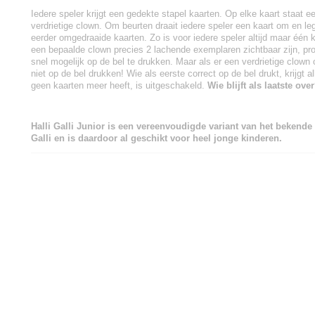
Iedere speler krijgt een gedekte stapel kaarten. Op elke kaart staat ee
verdrietige clown. Om beurten draait iedere speler een kaart om en le
eerder omgedraaide kaarten. Zo is voor iedere speler altijd maar één k
een bepaalde clown precies 2 lachende exemplaren zichtbaar zijn, pro
snel mogelijk op de bel te drukken. Maar als er een verdrietige clown op
niet op de bel drukken! Wie als eerste correct op de bel drukt, krijgt 
geen kaarten meer heeft, is uitgeschakeld.
Wie blijft als laatste ove
Halli Galli Junior is een vereenvoudigde variant van het bekende 
Galli en is daardoor al geschikt voor heel jonge kinderen.