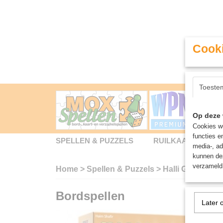
Cooki
Toeste
Op deze 
Cookies wo
functies e
SPELLEN & PUZZELS
RUILKAARTEN
media-, ad
kunnen dez
verzameld 
Home
>
Spellen & Puzzels
>
Halli Galli Junio
Bordspellen
Later 