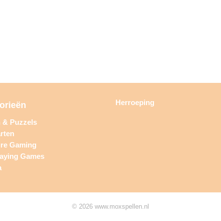
Herroeping
orieën
n & Puzzels
rten
ure Gaming
laying Games
a
© 2026 www.moxspellen.nl