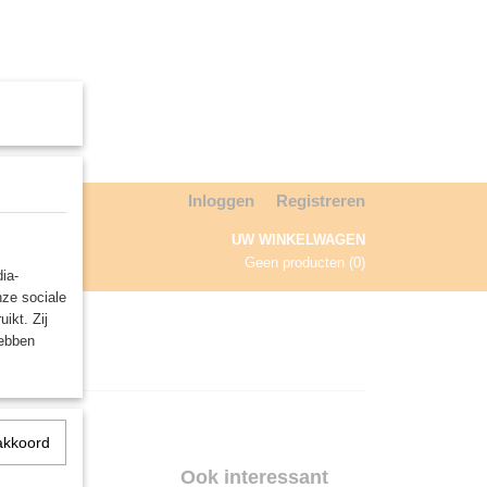
Inloggen
Registreren
UW WINKELWAGEN
Geen producten
(0)
ia-
nze sociale
NDA
ikt. Zij
hebben
akkoord
spel
Ook interessant