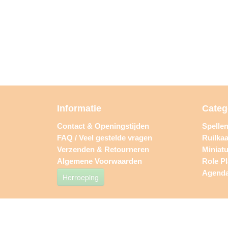
Informatie
Categ
Contact & Openingstijden
Spelle
FAQ / Veel gestelde vragen
Ruilkaa
Verzenden & Retourneren
Miniat
Algemene Voorwaarden
Role P
Agend
Herroeping