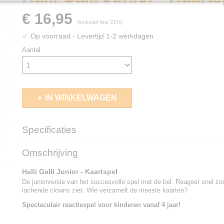
€ 16,95
(inclusief btw 21%)
✓
Op voorraad
- Levertijd 1-2 werkdagen
Aantal
IN WINKELWAGEN
Specificaties
EAN code
8717249192589
Omschrijving
Halli Galli Junior - Kaartspel
De juniorversie van het succesvolle spel met de bel. Reageer snel zo
lachende clowns ziet. Wie verzamelt de meeste kaarten?
Spectaculair reactiespel voor kinderen vanaf 4 jaar!