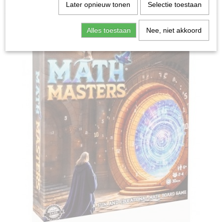
Home
>
Spellen & Puzzels
>
Math Masters - Bordspel
Later opnieuw tonen
Selectie toestaan
Bordspellen
Alles toestaan
Nee, niet akkoord