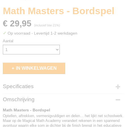
Math Masters - Bordspel
€ 29,95
(inclusief btw 21%)
✓
Op voorraad
- Levertijd 1-2 werkdagen
Aantal
IN WINKELWAGEN
Specificaties
EAN code
Omschrijving
8720844090341
Math Masters - Bordspel
Optellen, aftrekken, vermenigvuldigen en delen… het lijkt net schoolwerk.
Maar op de Magical Math Academy verandert rekenen in een spannend
avontuur waarin elke som je dichter bij de finish brengt in het educatieve