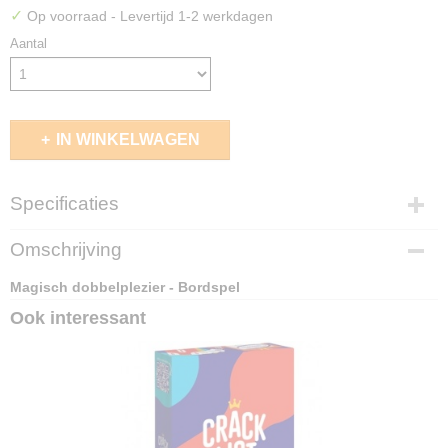
✓
Op voorraad
- Levertijd 1-2 werkdagen
Aantal
IN WINKELWAGEN
Specificaties
EAN code
Omschrijving
4010168294001
Magisch dobbelplezier - Bordspel
Ook interessant