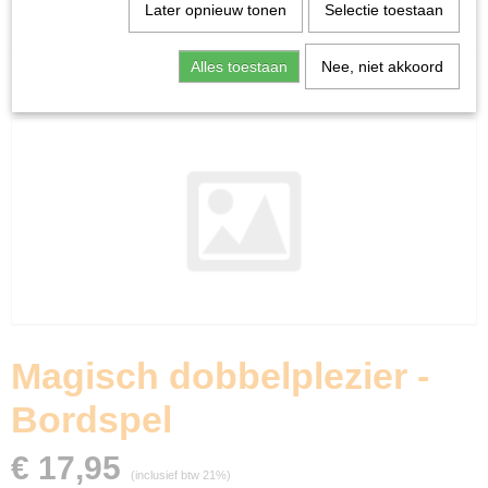
Home
>
Spellen & Puzzels
>
Magisch dobbelplezier -
Later opnieuw tonen
Selectie toestaan
Bordspel
Alles toestaan
Nee, niet akkoord
Bordspellen
Magisch dobbelplezier -
Bordspel
€ 17,95
(inclusief btw 21%)