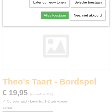
Home
>
Spellen & Puzzels
>
Theo's Taart - Bordspel
Later opnieuw tonen
Selectie toestaan
Bordspellen
Alles toestaan
Nee, niet akkoord
Theo's Taart - Bordspel
€ 19,95
(inclusief btw 21%)
✓
Op voorraad
- Levertijd 1-2 werkdagen
Aantal