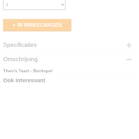
IN WINKELWAGEN
Specificaties
EAN code
Omschrijving
4010168294612
Theo's Taart - Bordspel
Ook interessant