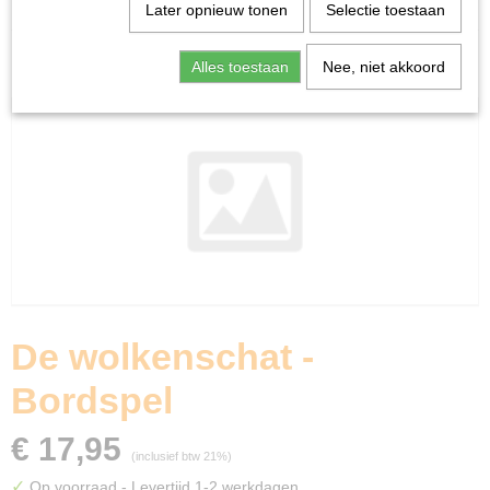
Home
>
Spellen & Puzzels
>
De wolkenschat - Bordspel
Later opnieuw tonen
Selectie toestaan
Bordspellen
Alles toestaan
Nee, niet akkoord
De wolkenschat -
Bordspel
€ 17,95
(inclusief btw 21%)
✓
Op voorraad
- Levertijd 1-2 werkdagen