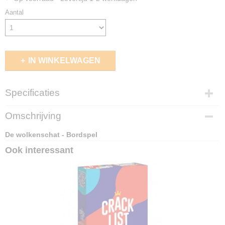
Aantal
IN WINKELWAGEN
Specificaties
EAN code
Omschrijving
4010168287522
De wolkenschat - Bordspel
Ook interessant