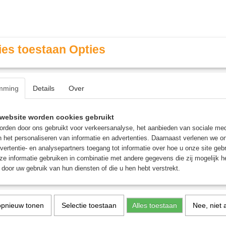
es toestaan Opties
mming
Details
Over
Contact & Openingstijden
FAQ / Veel gestelde vragen
website worden cookies gebruikt
rden door ons gebruikt voor verkeersanalyse, het aanbieden van sociale med
n het personaliseren van informatie en advertenties. Daarnaast verlenen we o
MINIATURE GAMING
ROLE PLAYING GAMES
AGE
vertentie- en analysepartners toegang tot informatie over hoe u onze site gebru
e informatie gebruiken in combinatie met andere gegevens die zij mogelijk 
door uw gebruik van hun diensten of die u hen hebt verstrekt.
Bordspel
opnieuw tonen
Selectie toestaan
Alles toestaan
Nee, niet 
Funkel Bingo - Bordspel