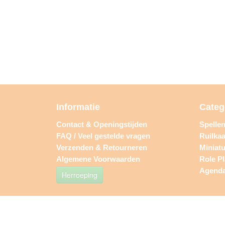
Informatie
Categ
Contact & Openingstijden
Spelle
FAQ / Veel gestelde vragen
Ruilkaa
Verzenden & Retourneren
Miniat
Algemene Voorwaarden
Role P
Agend
Herroeping