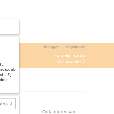
Inloggen
Registreren
UW WINKELWAGEN
Geen producten
(0)
ia-
nze sociale
NDA
ikt. Zij
hebben
akkoord
Ook interessant