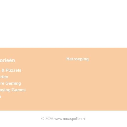
Herroeping
orieën
n & Puzzels
rten
ure Gaming
laying Games
a
© 2026 www.moxspellen.nl