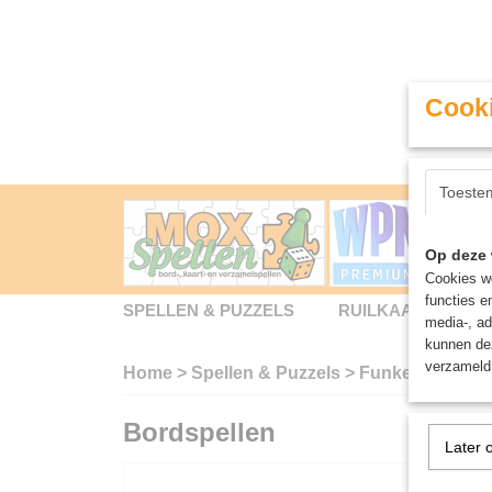
Cooki
Toeste
Op deze 
Cookies wo
functies e
SPELLEN & PUZZELS
RUILKAARTEN
media-, ad
kunnen dez
verzameld 
Home
>
Spellen & Puzzels
>
Funkel Bingo - 
Bordspellen
Later 