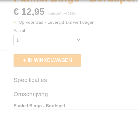
€ 12,95
(inclusief btw 21%)
✓
Op voorraad
- Levertijd 1-2 werkdagen
Aantal
IN WINKELWAGEN
Specificaties
EAN code
4010168287430
Omschrijving
Funkel Bingo - Bordspel