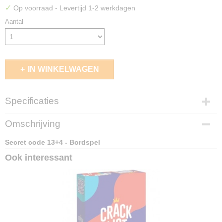
✓
Op voorraad
- Levertijd 1-2 werkdagen
Aantal
IN WINKELWAGEN
Specificaties
EAN code
Omschrijving
4010168287133
Secret code 13+4 - Bordspel
Ook interessant