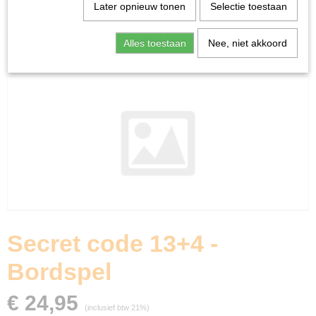
Home
>
Spellen & Puzzels
>
Secret code 13+4 -
Later opnieuw tonen
Selectie toestaan
Bordspel
Alles toestaan
Nee, niet akkoord
Bordspellen
Secret code 13+4 -
Bordspel
€ 24,95
(inclusief btw 21%)