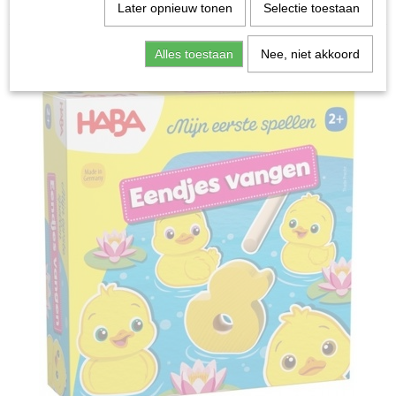
Home
>
Spellen & Puzzels
>
Eendjes vangen - Bordspel
Later opnieuw tonen
Selectie toestaan
Bordspellen
Alles toestaan
Nee, niet akkoord