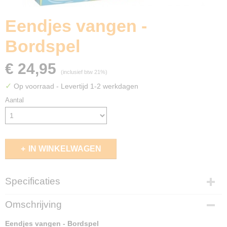
Eendjes vangen -
Bordspel
€ 24,95
(inclusief btw 21%)
✓
Op voorraad
- Levertijd 1-2 werkdagen
Aantal
IN WINKELWAGEN
Specificaties
EAN code
Omschrijving
4010168295312
Eendjes vangen - Bordspel