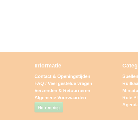
Informatie
Categ
Contact & Openingstijden
Spelle
FAQ / Veel gestelde vragen
Ruilkaa
Verzenden & Retourneren
Miniat
Algemene Voorwaarden
Role P
Agend
Herroeping