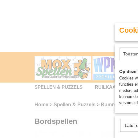
Cooki
Toeste
Op deze 
Cookies wo
functies e
SPELLEN & PUZZELS
RUILKAARTEN
media-, ad
kunnen dez
verzameld 
Home
>
Spellen & Puzzels
>
Rummikub The Or
Bordspellen
Later 