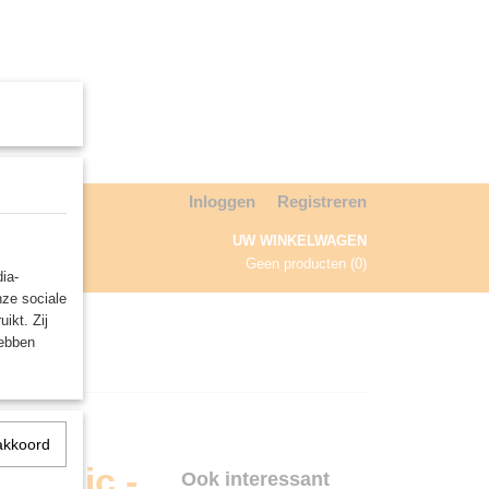
Inloggen
Registreren
UW WINKELWAGEN
Geen producten
(0)
ia-
nze sociale
NDA
ikt. Zij
hebben
akkoord
lassic -
Ook interessant