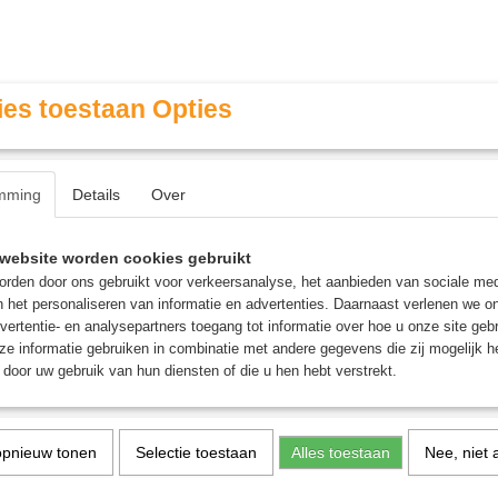
es toestaan Opties
mming
Details
Over
Contact & Openingstijden
FAQ / Veel gestelde vragen
website worden cookies gebruikt
rden door ons gebruikt voor verkeersanalyse, het aanbieden van sociale med
n het personaliseren van informatie en advertenties. Daarnaast verlenen we o
MINIATURE GAMING
ROLE PLAYING GAMES
AGE
vertentie- en analysepartners toegang tot informatie over hoe u onze site gebru
e informatie gebruiken in combinatie met andere gegevens die zij mogelijk 
door uw gebruik van hun diensten of die u hen hebt verstrekt.
iginal Classic - Bordspel
opnieuw tonen
Selectie toestaan
Alles toestaan
Nee, niet 
Rummikub The Original C