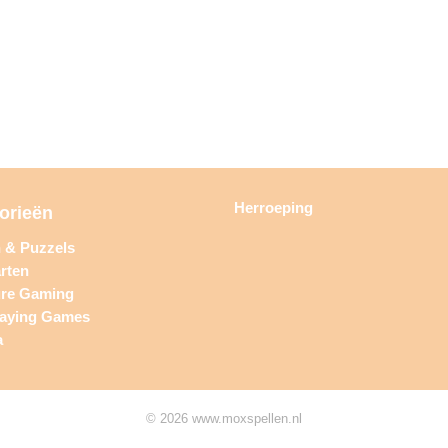
Herroeping
orieën
n & Puzzels
rten
ure Gaming
laying Games
a
© 2026 www.moxspellen.nl