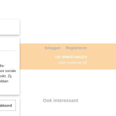
Inloggen
Registreren
UW WINKELWAGEN
Geen producten
(0)
ia-
nze sociale
NDA
ikt. Zij
hebben
spel
Ook interessant
akkoord