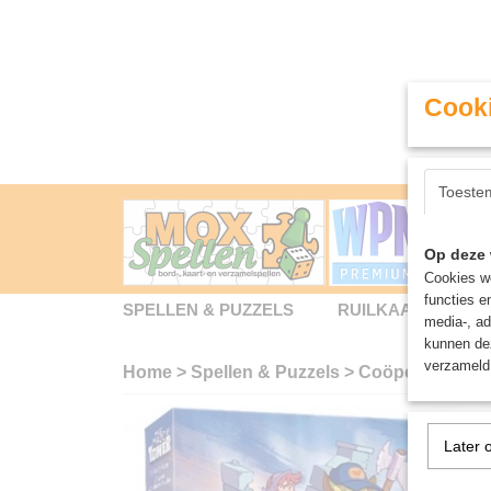
Cooki
Toeste
Op deze 
Cookies wo
functies e
SPELLEN & PUZZELS
RUILKAARTEN
media-, ad
kunnen dez
verzameld 
Home
>
Spellen & Puzzels
>
Coöperatief
>
M
Later 