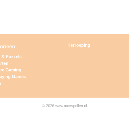
Herroeping
orieën
n & Puzzels
rten
ure Gaming
laying Games
a
© 2026 www.moxspellen.nl