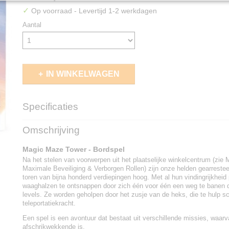
✓
Op voorraad
- Levertijd 1-2 werkdagen
Aantal
IN WINKELWAGEN
Specificaties
EAN code
5430003304464
Omschrijving
Magic Maze Tower - Bordspel
Na het stelen van voorwerpen uit het plaatselijke winkelcentrum (zie
Maximale Beveiliging & Verborgen Rollen) zijn onze helden gearrestee
toren van bijna honderd verdiepingen hoog. Met al hun vindingrijkheid
waaghalzen te ontsnappen door zich één voor één een weg te banen d
levels. Ze worden geholpen door het zusje van de heks, die te hulp sc
teleportatiekracht.
Een spel is een avontuur dat bestaat uit verschillende missies, waar
afschrikwekkende is.