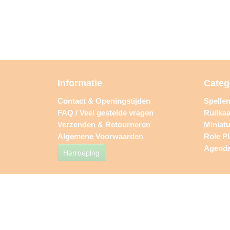
Informatie
Categ
Contact & Openingstijden
Spelle
FAQ / Veel gestelde vragen
Ruilkaa
Verzenden & Retourneren
Miniat
Algemene Voorwaarden
Role P
Agend
Herroeping