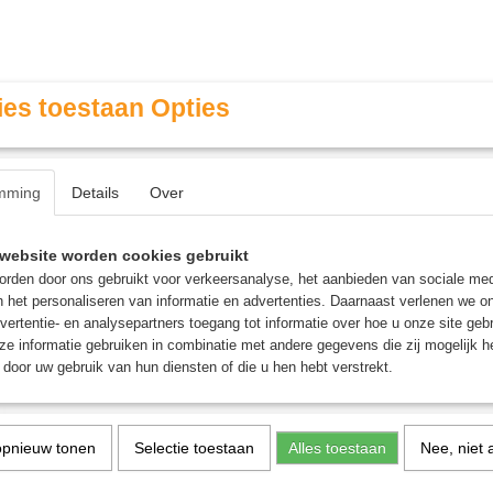
es toestaan Opties
mming
Details
Over
Contact & Openingstijden
FAQ / Veel gestelde vragen
website worden cookies gebruikt
rden door ons gebruikt voor verkeersanalyse, het aanbieden van sociale med
n het personaliseren van informatie en advertenties. Daarnaast verlenen we o
MINIATURE GAMING
ROLE PLAYING GAMES
AGE
vertentie- en analysepartners toegang tot informatie over hoe u onze site gebru
e informatie gebruiken in combinatie met andere gegevens die zij mogelijk 
door uw gebruik van hun diensten of die u hen hebt verstrekt.
agic Maze Tower - Bordspel
Magic Maze Tower - Bord
opnieuw tonen
Selectie toestaan
Alles toestaan
Nee, niet 
€ 24,95
(inclusief btw 21%)