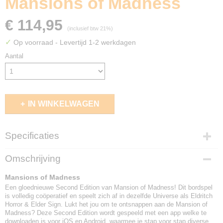
Mansions of Madness
€ 114,95
(inclusief btw 21%)
✓
Op voorraad
- Levertijd 1-2 werkdagen
Aantal
IN WINKELWAGEN
Specificaties
EAN code
Omschrijving
841333101213
Mansions of Madness
Een gloednieuwe Second Edition van Mansion of Madness! Dit bordspel
is volledig coöperatief en speelt zich af in dezelfde Universe als Eldritch
Horror & Elder Sign. Lukt het jou om te ontsnappen aan de Mansion of
Madness? Deze Second Edition wordt gespeeld met een app welke te
downloaden is voor iOS en Android, waarmee je stap voor stap diverse