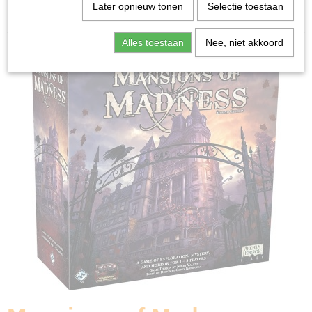
Home
>
Spellen & Puzzels
>
Coöperatief
>
Mansions of
Later opnieuw tonen
Selectie toestaan
Madness
Alles toestaan
Nee, niet akkoord