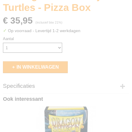
Turtles - Pizza Box
€ 35,95
(inclusief btw 21%)
✓
Op voorraad
- Levertijd 1-2 werkdagen
Aantal
IN WINKELWAGEN
Specificaties
EAN code
Ook interessant
4056133048149