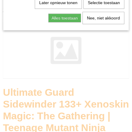
Home
>
Ruilkaarten
>
Accessoires
>
Ultimate Guard
Later opnieuw tonen
Selectie toestaan
Sidewinder 133+ Xenoskin Magic: The Gathering |
Teenage Mutant Ninja Turtles - Pizza Box
Alles toestaan
Nee, niet akkoord
Ultimate Guard
Sidewinder 133+ Xenoskin
Magic: The Gathering |
Teenage Mutant Ninja