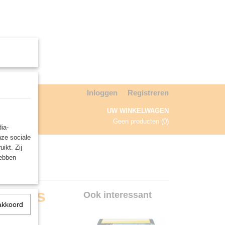
Inloggen
Registreren
UW WINKELWAGEN
Geen producten
(0)
ia-
nze sociale
NDA
ikt. Zij
hebben
leeves
Ook interessant
akkoord
rol