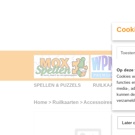
Cooki
Toeste
Op deze 
Cookies wo
functies e
SPELLEN & PUZZELS
RUILKAARTEN
media-, ad
kunnen dez
verzameld 
Home
>
Ruilkaarten
>
Accessoires
>
Ultimat
Later 