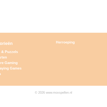
Herroeping
orieën
n & Puzzels
rten
ure Gaming
laying Games
a
© 2026 www.moxspellen.nl