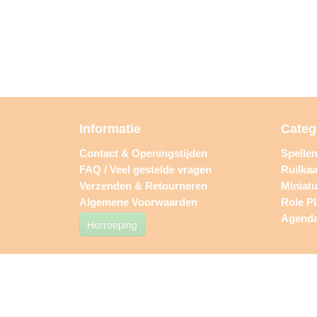
Informatie
Categ
Contact & Openingstijden
Spelle
FAQ / Veel gestelde vragen
Ruilkaa
Verzenden & Retourneren
Miniat
Algemene Voorwaarden
Role P
Agend
Herroeping