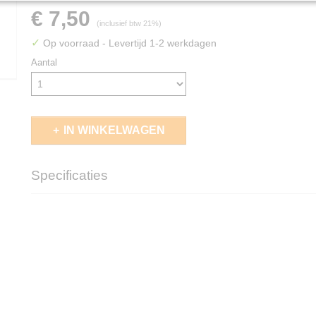
€ 7,50
(inclusief btw 21%)
✓
Op voorraad
- Levertijd 1-2 werkdagen
Aantal
IN WINKELWAGEN
Specificaties
EAN code
4056133018401