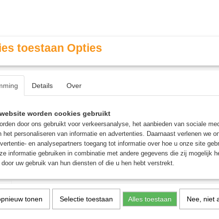
es toestaan Opties
mming
Details
Over
Contact & Openingstijden
FAQ / Veel gestelde vragen
website worden cookies gebruikt
rden door ons gebruikt voor verkeersanalyse, het aanbieden van sociale med
n het personaliseren van informatie en advertenties. Daarnaast verlenen we o
MINIATURE GAMING
ROLE PLAYING GAMES
AGE
vertentie- en analysepartners toegang tot informatie over hoe u onze site gebru
e informatie gebruiken in combinatie met andere gegevens die zij mogelijk 
door uw gebruik van hun diensten of die u hen hebt verstrekt.
e Guard Cortex Sleeves Standard Size (100) - Petrol
Ultimate Guard Cortex S
opnieuw tonen
Selectie toestaan
Alles toestaan
Nee, niet 
Standard Size (100) - Pet