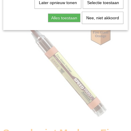
Home
>
Miniature Gaming
>
The Army Painter
>
Later opnieuw tonen
Selectie toestaan
Speedpaint Marker - Fire Giant Orange
Alles toestaan
Nee, niet akkoord