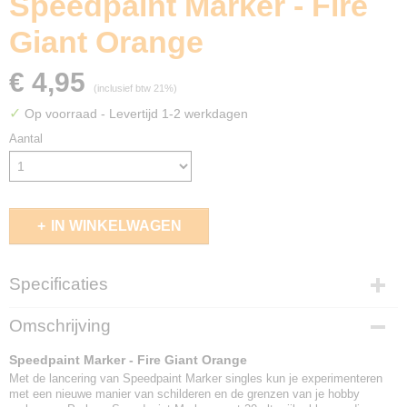
Speedpaint Marker - Fire
Giant Orange
€ 4,95
(inclusief btw 21%)
✓
Op voorraad
- Levertijd 1-2 werkdagen
Aantal
IN WINKELWAGEN
Specificaties
EAN code
Omschrijving
5713799100343
Speedpaint Marker - Fire Giant Orange
Met de lancering van Speedpaint Marker singles kun je experimenteren
met een nieuwe manier van schilderen en de grenzen van je hobby