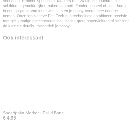
verleggen. Probeer Speedpaint Markers met 20 ultrarijke kleuren die
schilderen gemakkelijker maken dan ooit. Zonder penseel of palet kun je
in een oogwenk van kleur wisselen en je hobby overal mee naartoe
nemen. Onze innovatieve Felt-Tech punttechnologie combineert precisie
met gelijkmatige pigmentverdeling—bedek grote oppervlakken of schilder
de kleinste details. Herontdek je hobby.
Ook interessant
Speedpaint Marker - Pallid Bone
€ 4,95