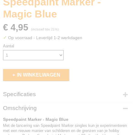
Speedpaint Marker -
Magic Blue
€ 4,95
(inclusief btw 21%)
✓
Op voorraad
- Levertijd 1-2 werkdagen
Aantal
IN WINKELWAGEN
Specificaties
EAN code
Omschrijving
5713799100237
Speedpaint Marker - Magic Blue
Met de lancering van Speedpaint Marker singles kun je experimenteren
met een nieuwe manier van schilderen en de grenzen van je hobby