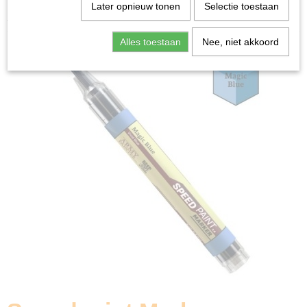
Home
>
Miniature Gaming
>
The Army Painter
>
Later opnieuw tonen
Selectie toestaan
Speedpaint Marker - Magic Blue
Alles toestaan
Nee, niet akkoord