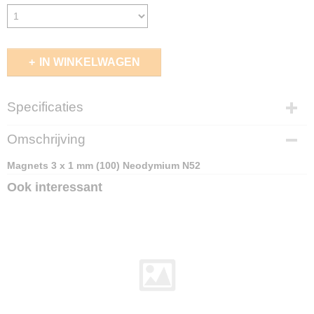
IN WINKELWAGEN
Specificaties
EAN code
Omschrijving
8436554367627
Magnets 3 x 1 mm (100) Neodymium N52
Ook interessant