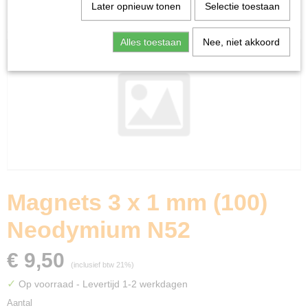
Home
>
Miniature Gaming
>
Green Stuff World
>
Later opnieuw tonen
Selectie toestaan
Magnets 3 x 1 mm (100) Neodymium N52
Alles toestaan
Nee, niet akkoord
Magnets 3 x 1 mm (100)
Neodymium N52
€ 9,50
(inclusief btw 21%)
✓
Op voorraad
- Levertijd 1-2 werkdagen
Aantal