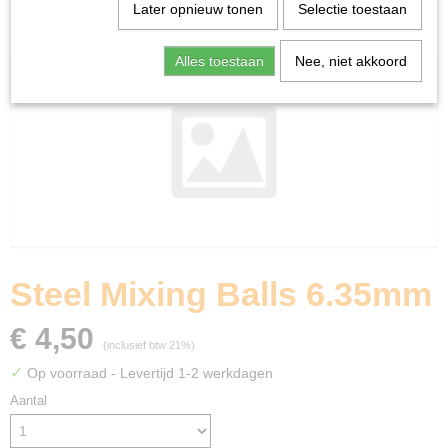
Home
>
Miniature Gaming
>
Green Stuff World
>
Steel
Later opnieuw tonen
Selectie toestaan
Mixing Balls 6.35mm
Alles toestaan
Nee, niet akkoord
Steel Mixing Balls 6.35mm
€ 4,50
(inclusief btw 21%)
✓
Op voorraad
- Levertijd 1-2 werkdagen
Aantal