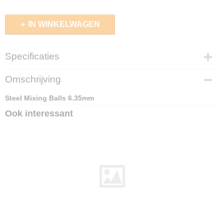
IN WINKELWAGEN
Specificaties
EAN code
Omschrijving
8436554365296
Steel Mixing Balls 6.35mm
Ook interessant