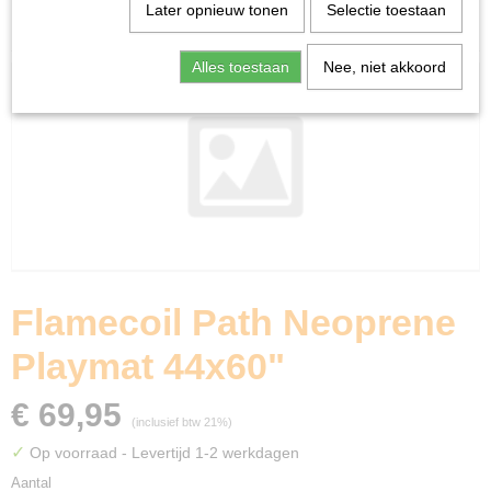
Home
>
Miniature Gaming
>
Green Stuff World
>
Later opnieuw tonen
Selectie toestaan
Flamecoil Path Neoprene Playmat 44x60"
Alles toestaan
Nee, niet akkoord
Flamecoil Path Neoprene
Playmat 44x60"
€ 69,95
(inclusief btw 21%)
✓
Op voorraad
- Levertijd 1-2 werkdagen
Aantal