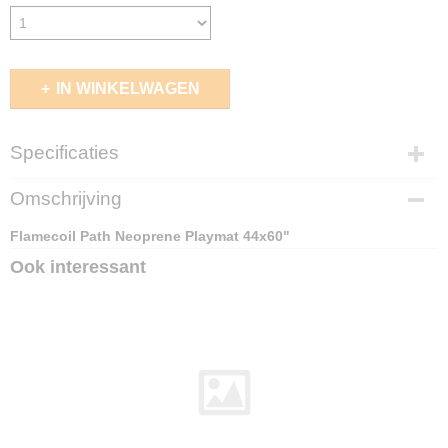
IN WINKELWAGEN
Specificaties
EAN code
Omschrijving
8435646537085
Flamecoil Path Neoprene Playmat 44x60"
Ook interessant