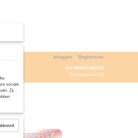
Inloggen
Registreren
UW WINKELWAGEN
Geen producten
(0)
ia-
nze sociale
NDA
ikt. Zij
hebben
akkoord