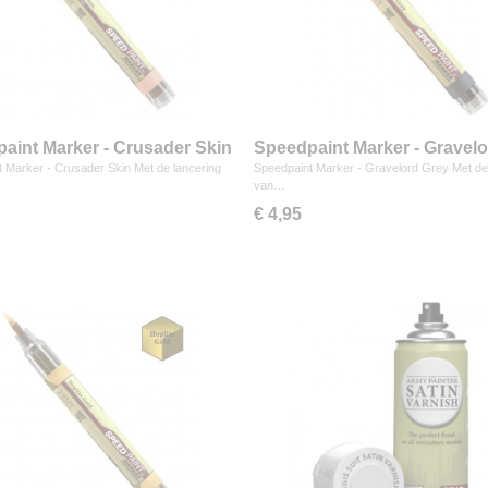
aint Marker - Crusader Skin
Speedpaint Marker - Gravel
Grey
 Marker - Crusader Skin Met de lancering
Speedpaint Marker - Gravelord Grey Met de
van…
€ 4,95