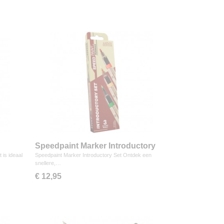
Speedpaint Marker Introductory
Set
is ideaal
Speedpaint Marker Introductory Set Ontdek een
snellere,…
€ 12,95