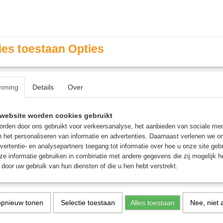
es toestaan Opties
mming
Details
Over
Contact & Openingstijden
FAQ / Veel gestelde vragen
website worden cookies gebruikt
rden door ons gebruikt voor verkeersanalyse, het aanbieden van sociale med
n het personaliseren van informatie en advertenties. Daarnaast verlenen we o
MINIATURE GAMING
ROLE PLAYING GAMES
AGE
vertentie- en analysepartners toegang tot informatie over hoe u onze site gebru
e informatie gebruiken in combinatie met andere gegevens die zij mogelijk 
door uw gebruik van hun diensten of die u hen hebt verstrekt.
 Mox bordspellen
ure Gaming
opnieuw tonen
Selectie toestaan
Alles toestaan
Nee, niet 