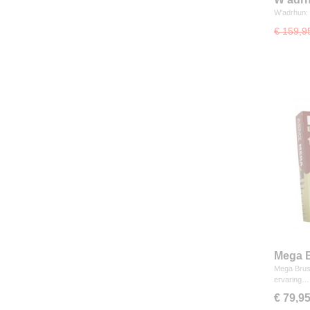
Editio
W'adrhun: 
€ 159,9
Mega B
Mega Brush
ervaring…
€ 79,9