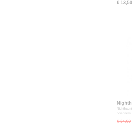
€ 13,5
Nighth
Nighthaunt 
poisoner
€ 34,00