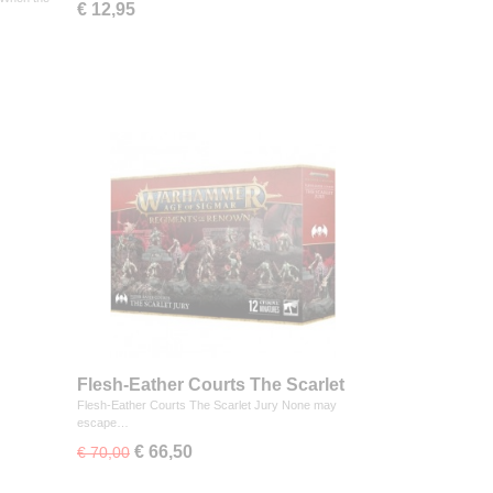
€ 12,95
Flesh-Eather Courts The Scarlet
Jury
Flesh-Eather Courts The Scarlet Jury None may
escape…
€ 66,50
€ 70,00