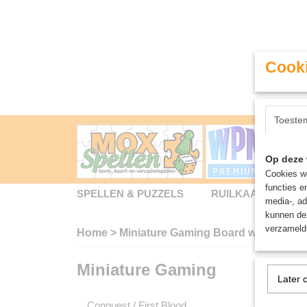
Cooki
Toeste
Op deze 
Cookies wo
functies e
SPELLEN & PUZZELS
RUILKAARTEN
media-, ad
kunnen dez
verzameld 
Home
>
Miniature Gaming Board wargames -
Miniature Gaming
Miniat
Later 
Conquest / First Blood