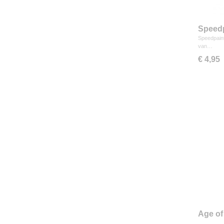
Speedp
Speedpaint
van…
€ 4,95
Age of