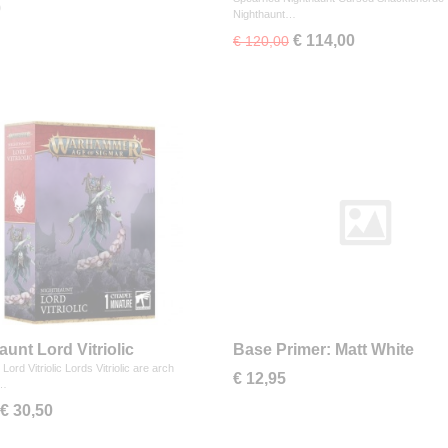
0
Nighthaunt…
€ 114,00
€ 120,00
aunt Lord Vitriolic
Base Primer: Matt White
Lord Vitriolic Lords Vitriolic are arch
€ 12,95
s…
€ 30,50