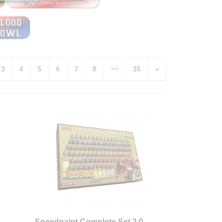
3
4
5
6
7
8
•••
35
»
Speedpaint Complete Set 2.0