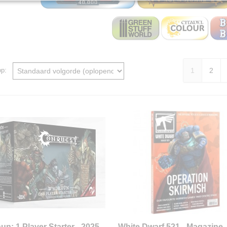
1
2
 op:
un: 1 Player Starter - 2025
White Dwarf 521 - Magazine