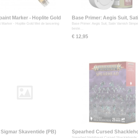
aint Marker - Hoplite Gold
Base Primer: Aegis Suit, Sat
Varnish
 Marker - Hoplite Gold Met de lancering
Base Primer: Aegis Suit, Satin Varnish Simp
beste…
€ 12,95
 Sigmar Skaventide (PB)
Spearhed Cursed Shackleh
Spearhed Nighthaunt Cursed Shacklehorde