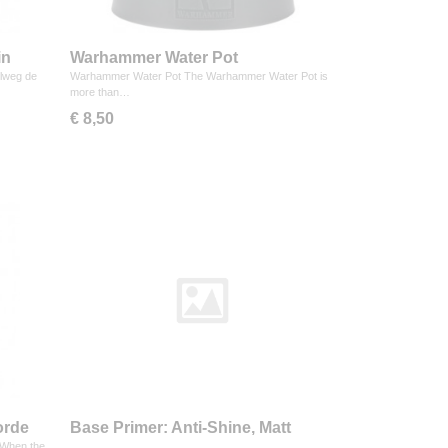
in
Warhammer Water Pot
elweg de
Warhammer Water Pot The Warhammer Water Pot is
more than…
€ 8,50
orde
Base Primer: Anti-Shine, Matt
Varnish
 When the