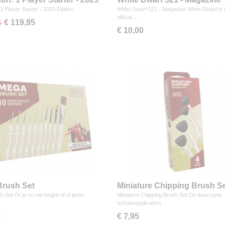
n
1 Player Starter - 2025 Edition
White Dwarf 521 - Magazine White Dwarf is 
official…
€ 119,95
5
€ 10,00
rush Set
Miniature Chipping Brush S
 Set Of je nu net begint of al jaren
Miniature Chipping Brush Set De duurzame
schuimapplicators…
5
€ 7,95