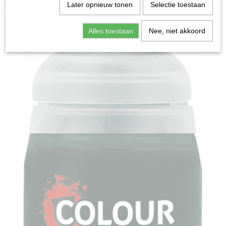
Home
>
Miniature Gaming
>
Base: Nocturne Green
Later opnieuw tonen
Selectie toestaan
(12ml)
Alles toestaan
Nee, niet akkoord