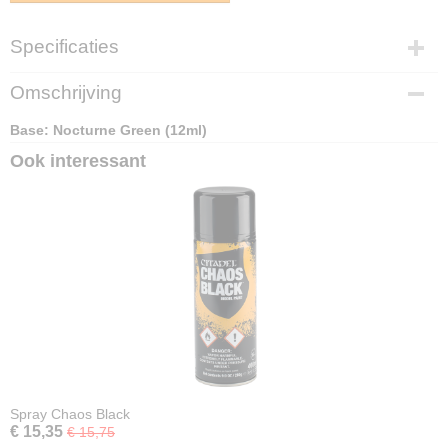
Specificaties
EAN code
Omschrijving
5011921117543
Base: Nocturne Green (12ml)
Ook interessant
Spray Chaos Black
€ 15,35
€ 15,75